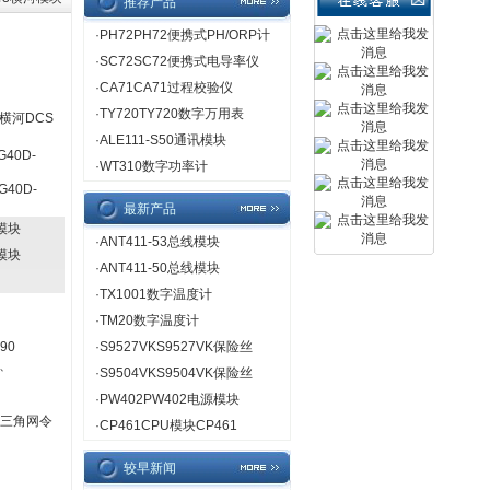
推荐产品
·
PH72PH72便携式PH/ORP计
·
SC72SC72便携式电导率仪
·
CA71CA71过程校验仪
·
TY720TY720数字万用表
横河DCS
·
ALE111-S50通讯模块
G40D-
·
WT310数字功率计
G40D-
最新产品
河模块
·
ANT411-53总线模块
河模块
·
ANT411-50总线模块
·
TX1001数字温度计
·
TM20数字温度计
、
90
·
S9527VKS9527VK保险丝
S、
·
S9504VKS9504VK保险丝
·
PW402PW402电源模块
由三角网令
·
CP461CPU模块CP461
较早新闻