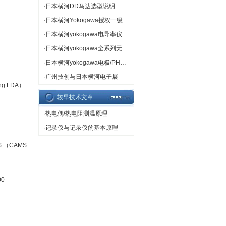
·
日本横河DD马达选型说明
·
日本横河Yokogawa授权一级代理
·
日本横河yokogawa电导率仪专卖
·
日本横河yokogawa全系列无纸记录仪
·
日本横河yokogawa电极/PH计/ORP计热卖
·
广州技创与日本横河电子展
ing FDA）
较早技术文章
·
热电偶\热电阻测温原理
·
记录仪与记录仪的基本原理
IS （CAMS
0-
）