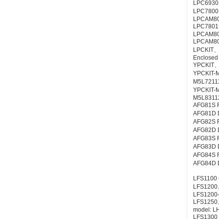
LPC6930
LPC7800
LPCAM80
LPC7801、
LPCAM80
LPCAM80、
LPCKIT、
Enclosed 
YPCKIT、
YPCKIT-
M5L7211
YPCKIT-
M5L83112
AFG81S Fi
AFG81D Du
AFG82S Fi
AFG82D Du
AFG83S Fi
AFG83D Du
AFG84S Fi
AFG84D D
LFS1100 C
LFS1200
LFS1200-
LFS1250
model: L
LFS1300 C