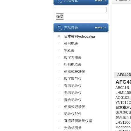
产品搜索
产品目录
日本横河yokogawa
横河电表
-
兆欧表
-
数字万用表
-
钳形电流表
-
便携式校准仪
-
AFG40
数字调节仪
-
AFG4
有纸记录仪
-
ABC11S
无纸记录仪
LHM115
-
ACG10S
混合记录仪
-
YNT512
便携式记录仪
-
日本横河yo
该系统C
记录仪配件
-
牌总线互
直流精密测量仪器
-
LHS1100
Monitorin
光通信测量
-