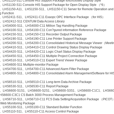
LHS1120-S11 Console HIS Support Package forEnclosed Display Style
LHS1130-S11 Console HIS Support Package for Open Display Style （*6）
、LHS1150-A11、LHS1150-S11、LHS1150-C11 Server for Remote Operation and
g Function
、LHS2411-S11、LHS2411-C11 Exaopc OPC Interface Package （for HIS）
、LHS2412-S11 CENTUM Data Access Library
LHS4000-S11、LHS4000-C11 Million Tag Handling Package
、LHS4100-S11、LHS4100-C11 Con?gured information Reference Package
、LHS4150-S11、LHS4150-C11 Recorder Output Package
LHS4190-S11、LHS4190-C11 Line Printer Support Package
、LHS4200-S11、LHS4200-C11 Consolidated Historical Message Viewer（Meet
LHS4410-S11、LHS4410-C11 Control Drawing Status Display Package
LHS4420-S11、LHS4420-C11 Logic Chart Status Display Package
LHS4450-S11、LHS4450-C11 Multiple Project Connection Package
、LHS4510-S11、LHS4510-C11 Expert Trend Viewer Package
LHS4600-S11 Multiple-monitor Package
LHS4700-S11、LHS4700-C11 Advanced Alarm Filter Package
、LHS4800-S11、LHS4800-C11 Consolidated Alarm ManagementSoftware for H
、LHS6510-S11、LHS6510-C11 Long-term Data Archive Package
、LHS6530-S11、LHS6530-C11 Report Package
、LHS6600-S1S1、LHS6600-S2S1、LHS6600-S3S1、LHS6600-C1C1、LHS660
S6600-C3C1 CS Batch 3000 Process Management Package
、LHS6710-S11、LHS6710-C11 FCS Data Setting/Acquisition Package （PICOT
Web Monitoring Package
LHS5100-S11、LHS5100-C11 Standard Builder Function
、LHS5110-S11、LHS5110-C11 Access Control Package