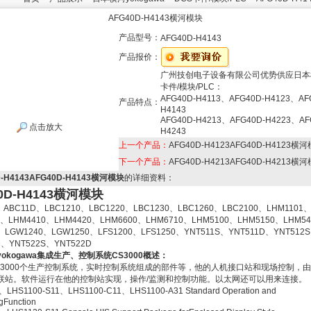
AFG40D-H4143横河模块
产品型号：
AFG40D-H4143
产品报价：
广州技创电子设备有限公司优势供应日本
卡件/模块/PLC：
AFG40D-H4113、AFG40D-H4123、AF
产品特点：
H4143
AFG40D-H4213、AFG40D-H4223、AF
点击放大
H4243
上一个产品：
AFG40D-H4123AFG40D-H4123横
下一个产品：
AFG40D-H4213AFG40D-H4213横
D-H4143AFG40D-H4143横河模块
的详细资料：
0D-H4143横河模块
、ABC11D、LBC1210、LBC1220、LBC1230、LBC1260、LBC2100、LHM1101
0、LHM4410、LHM4420、LHM6600、LHM6710、LHM5100、LHM5150、LHM54
、LGW1240、LGW1250、LFS1200、LFS1250、YNT511S、YNT511D、YNT512
D、YNT522S、YNT522D
kogawa
集成生产、控制系统CS3000概述：
S3000个生产控制系统，实时控制系统组成的部件等，他的人机接口站和现场控制，
联站。软件运行在他的控制站实现，操作/监测和控制功能。以太网还可以用来连接。
、LHS1100-S11、LHS1100-C11、LHS1100-A31 Standard Operation and
gFunction