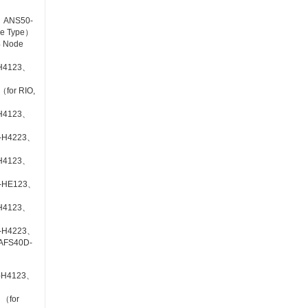
、ANS50-
le Type）
 Node
H4123、
for RIO,
H4123、
-H4223、
H4123、
-HE123、
H4123、
-H4223、
AFS40D-
-H4123、
 （for