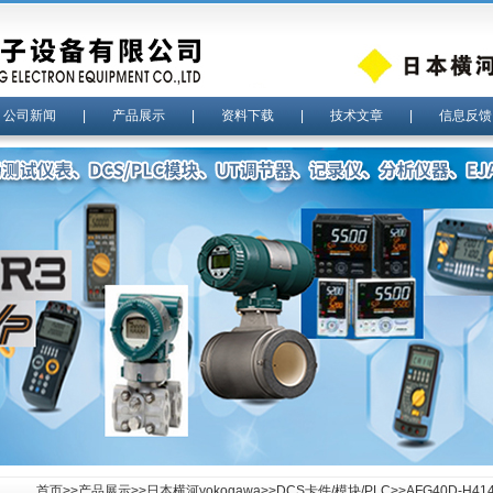
|
公司新闻
|
产品展示
|
资料下载
|
技术文章
|
信息反馈
首页
>>
产品展示
>>
日本横河yokogawa
>>
DCS卡件/模块/PLC
>>AFG40D-H4