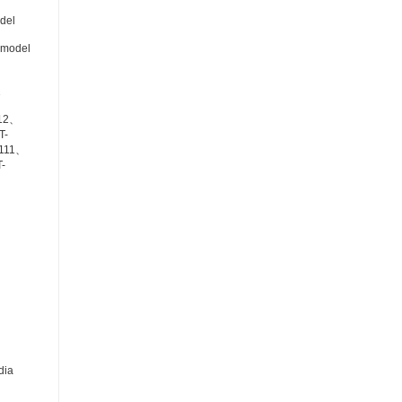
del
 model
2
12、
T-
111、
-
、
dia