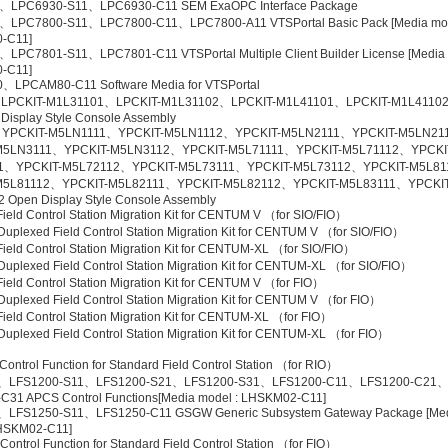
、LPC6930-S11、LPC6930-C11 SEM ExaOPC Interface Package
、LPC7800-S11、LPC7800-C11、LPC7800-A11 VTSPortal Basic Pack [Media mo
-C11]
LPC7801-S11、LPC7801-C11 VTSPortal Multiple Client Builder License [Media
-C11]
LPCAM80-C11 Software Media for VTSPortal
LPCKIT-M1L31101、LPCKIT-M1L31102、LPCKIT-M1L41101、LPCKIT-M1L4110
Display Style Console Assembly
YPCKIT-M5LN1111、YPCKIT-M5LN1112、YPCKIT-M5LN2111、YPCKIT-M5LN21
M5LN3111、YPCKIT-M5LN3112、YPCKIT-M5L71111、YPCKIT-M5L71112、YPCKI
1、YPCKIT-M5L72112、YPCKIT-M5L73111、YPCKIT-M5L73112、YPCKIT-M5L81
M5L81112、YPCKIT-M5L82111、YPCKIT-M5L82112、YPCKIT-M5L83111、YPCKIT
 Open Display Style Console Assembly
eld Control Station Migration Kit for CENTUM V （for SIO/FIO）
plexed Field Control Station Migration Kit for CENTUM V （for SIO/FIO）
eld Control Station Migration Kit for CENTUM-XL （for SIO/FIO）
plexed Field Control Station Migration Kit for CENTUM-XL （for SIO/FIO）
eld Control Station Migration Kit for CENTUM V （for FIO）
plexed Field Control Station Migration Kit for CENTUM V （for FIO）
eld Control Station Migration Kit for CENTUM-XL （for FIO）
uplexed Field Control Station Migration Kit for CENTUM-XL （for FIO）
ontrol Function for Standard Field Control Station （for RIO）
、LFS1200-S11、LFS1200-S21、LFS1200-S31、LFS1200-C11、LFS1200-C21
C31 APCS Control Functions[Media model : LHSKM02-C11]
、LFS1250-S11、LFS1250-C11 GSGW Generic Subsystem Gateway Package [Me
HSKM02-C11]
ontrol Function for Standard Field Control Station （for FIO）