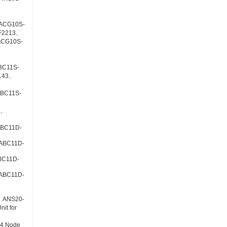
、
ACG10S-
F2213、
CG10S-
、
BC11S-
143、
BC11S-
3、
BC11D-
ABC11D-
BC11D-
ABC11D-
、ANS20-
t for
4 Node