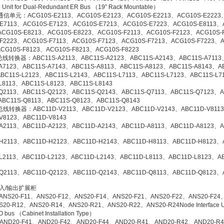
 Unit for Dual-Redundant ER Bus （19” Rack Mountable）
通信单元：ACG10S-E2113、ACG10S-E2123、ACG10S-E2213、ACG10S-E2223
-E7113、ACG10S-E7123、ACG10S-E7213、ACG10S-E7223、ACG10S-E8113、
ACG10S-E8213、ACG10S-E8223、ACG10S-F2113、ACG10S-F2123、ACG10S-
-F2223、ACG10S-F7113、ACG10S-F7123、ACG10S-F7213、ACG10S-F7223、A
CG10S-F8123、ACG10S-F8213、ACG10S-F8223
总线转换器：ABC11S-A2113、ABC11S-A2123、ABC11S-A2143、ABC11S-A7113
A7123、ABC11S-A7143、ABC11S-A8113、ABC11S-A8123、ABC11S-A8143、A
BC11S-L2123、ABC11S-L2143、ABC11S-L7113、ABC11S-L7123、ABC11S-L7
L8113、ABC11S-L8123、ABC11S-L8143
Q2113、ABC11S-Q2123、ABC11S-Q2143、ABC11S-Q7113、ABC11S-Q7123、A
BC11S-Q8113、ABC11S-Q8123、ABC11S-Q8143
总线转换器：ABC11D-V2113、ABC11D-V2123、ABC11D-V2143、ABC11D-V811
V8123、ABC11D-V8143
A2113、ABC11D-A2123、ABC11D-A2143、ABC11D-A8113、ABC11D-A8123、A
-H2113、ABC11D-H2123、ABC11D-H2143、ABC11D-H8113、ABC11D-H8123、
L2113、ABC11D-L2123、ABC11D-L2143、ABC11D-L8113、ABC11D-L8123、A
-Q2113、ABC11D-Q2123、ABC11D-Q2143、ABC11D-Q8113、ABC11D-Q8123、
输入/输出扩展柜
ANS20-F11、ANS20-F12、ANS20-F14、ANS20-F21、ANS20-F22、ANS20-F24
20-R12、ANS20-R14、ANS20-R21、ANS20-R22、ANS20-R24Node Interface Uni
O bus （Cabinet Installation Type）
AND20-F41、AND20-F42、AND20-F44、AND20-R41、AND20-R42、AND20-R4