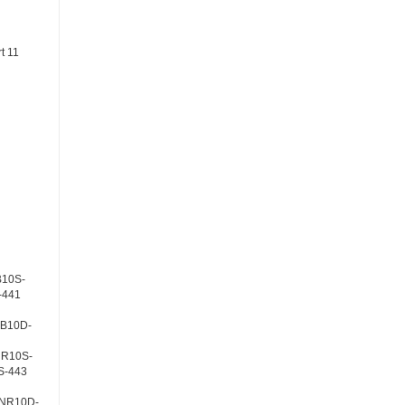
t 11
10S-
-441
B10D-
R10S-
-443
NR10D-