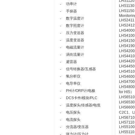
LHS1120、
功率计
-
LHS1130、
LHS1150
手操器
-
Monitorin
数字温度计
-
LHS2411
LHS2412
数字照度计
-
LHS4000、
压力变送器
-
LHS4100
温度变送器
-
LHS4150
LHS4190、
电磁流量计
-
LHS4200
涡街流量计
-
LHS4410、
LHS4420、
避雷器
-
LHS4450、
信号转换器/互感器
-
LHS4510
氧分析仪
-
LHS4600、
LHS4700、
电导率仪
-
LHS4800
PH计/ORP计/电极
-
for HIS）
LHS6510
DCS卡件/模块/PLC
-
LHS6530
温度探头/传感器/电缆
-
LHS6600
电压探头
C2C1、LH
-
LHS6710
电流探头
-
LHS7110 
分流器/变压器
LHS5100、
-
LHS5110
张力计/压力计
-