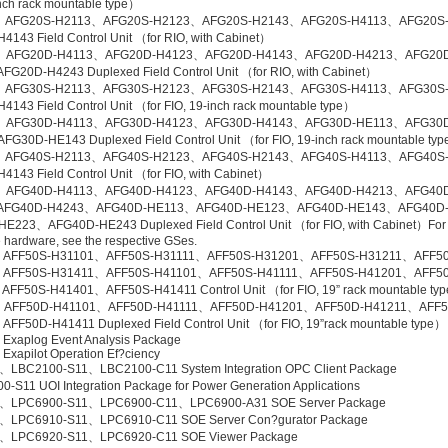
nch rack mountable type）
、AFG20S-H2113、AFG20S-H2123、AFG20S-H2143、AFG20S-H4113、AFG20S
4143 Field Control Unit （for RIO, with Cabinet）
、AFG20D-H4113、AFG20D-H4123、AFG20D-H4143、AFG20D-H4213、AFG20
G20D-H4243 Duplexed Field Control Unit （for RIO, with Cabinet）
、AFG30S-H2113、AFG30S-H2123、AFG30S-H2143、AFG30S-H4113、AFG30S
143 Field Control Unit （for FIO, 19-inch rack mountable type）
、AFG30D-H4113、AFG30D-H4123、AFG30D-H4143、AFG30D-HE113、AFG30
G30D-HE143 Duplexed Field Control Unit （for FIO, 19-inch rack mountable ty
、AFG40S-H2113、AFG40S-H2123、AFG40S-H2143、AFG40S-H4113、AFG40S
143 Field Control Unit （for FIO, with Cabinet）
、AFG40D-H4113、AFG40D-H4123、AFG40D-H4143、AFG40D-H4213、AFG40
AFG40D-H4243、AFG40D-HE113、AFG40D-HE123、AFG40D-HE143、AFG40D
E223、AFG40D-HE243 Duplexed Field Control Unit （for FIO, with Cabinet）For d
 hardware, see the respective GSes.
AFF50S-H31101、AFF50S-H31111、AFF50S-H31201、AFF50S-H31211、AFF50
AFF50S-H31411、AFF50S-H41101、AFF50S-H41111、AFF50S-H41201、AFF50
FF50S-H41401、AFF50S-H41411 Control Unit （for FIO, 19” rack mountable ty
AFF50D-H41101、AFF50D-H41111、AFF50D-H41201、AFF50D-H41211、AFF5
FF50D-H41411 Duplexed Field Control Unit （for FIO, 19”rack mountable type）
Exaplog Event Analysis Package
Exapilot Operation Ef?ciency
LBC2100-S11、LBC2100-C11 System Integration OPC Client Package
-S11 UOI Integration Package for Power Generation Applications
、LPC6900-S11、LPC6900-C11、LPC6900-A31 SOE Server Package
、LPC6910-S11、LPC6910-C11 SOE Server Con?gurator Package
、LPC6920-S11、LPC6920-C11 SOE Viewer Package