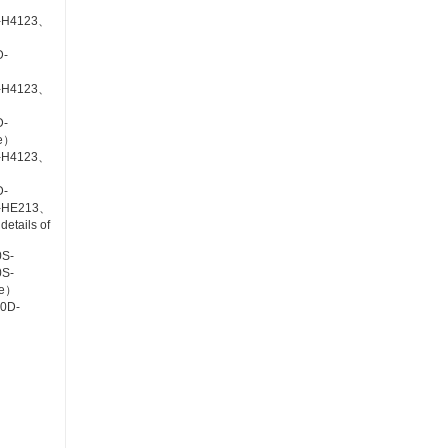
-H4123、
D-
-H4123、
D-
pe）
-H4123、
D-
-HE213、
etails of
S-
S-
pe）
0D-