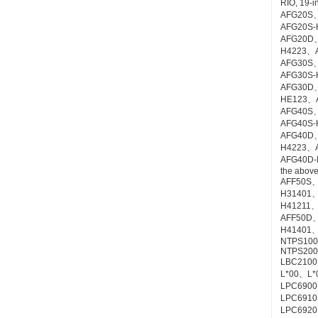
RIO, 19-i
AFG20S
AFG20S-H
AFG20D
H4223、AF
AFG30S
AFG30S-H4
AFG30D
HE123、AF
AFG40S
AFG40S-H4
AFG40D
H4223、
AFG40D-H
the above
AFF50S、
H31401、
H41211、A
AFF50D、
H41401、A
NTPS100 
NTPS200 
LBC2100、
L*00、L*00
LPC6900
LPC6910
LPC6920