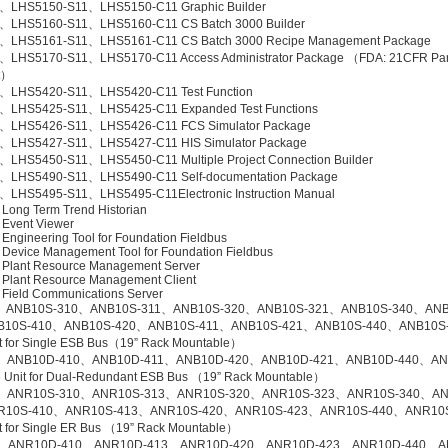
、LHS5150-S11、LHS5150-C11 Graphic Builder
、LHS5160-S11、LHS5160-C11 CS Batch 3000 Builder
、LHS5161-S11、LHS5161-C11 CS Batch 3000 Recipe Management Package
LHS5170-S11、LHS5170-C11 Access Administrator Package （FDA: 21CFR Par
t）
、LHS5420-S11、LHS5420-C11 Test Function
、LHS5425-S11、LHS5425-C11 Expanded Test Functions
、LHS5426-S11、LHS5426-C11 FCS Simulator Package
、LHS5427-S11、LHS5427-C11 HIS Simulator Package
LHS5450-S11、LHS5450-C11 Multiple Project Connection Builder
、LHS5490-S11、LHS5490-C11 Self-documentation Package
LHS5495-S11、LHS5495-C11Electronic Instruction Manual
Long Term Trend Historian
Event Viewer
ngineering Tool for Foundation Fieldbus
Device Management Tool for Foundation Fieldbus
Plant Resource Management Server
Plant Resource Management Client
Field Communications Server
、ANB10S-310、ANB10S-311、ANB10S-320、ANB10S-321、ANB10S-340、ANB
B10S-410、ANB10S-420、ANB10S-411、ANB10S-421、ANB10S-440、ANB10S
t for Single ESB Bus（19” Rack Mountable）
、ANB10D-410、ANB10D-411、ANB10D-420、ANB10D-421、ANB10D-440、AN
 Unit for Dual-Redundant ESB Bus （19” Rack Mountable）
、ANR10S-310、ANR10S-313、ANR10S-320、ANR10S-323、ANR10S-340、AN
R10S-410、ANR10S-413、ANR10S-420、ANR10S-423、ANR10S-440、ANR10S
t for Single ER Bus （19” Rack Mountable）
、ANR10D-410、ANR10D-413、ANR10D-420、ANR10D-423、ANR10D-440、A