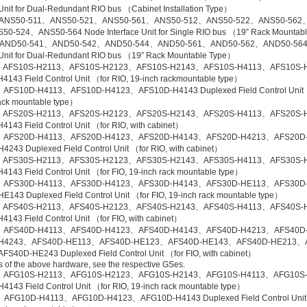
 Unit for Dual-Redundant RIO bus （Cabinet Installation Type）
ANS50-511、ANS50-521、ANS50-561、ANS50-512、ANS50-522、ANS50-562
0-524、ANS50-564 Node Interface Unit for Single RIO bus （19” Rack Mountab
AND50-541、AND50-542、AND50-544、AND50-561、AND50-562、AND50-564
e Unit for Dual-Redundant RIO bus （19” Rack Mountable Type）
AFS10S-H2113、AFS10S-H2123、AFS10S-H2143、AFS10S-H4113、AFS10S-
143 Field Control Unit （for RIO, 19-inch rackmountable type）
AFS10D-H4113、AFS10D-H4123、AFS10D-H4143 Duplexed Field Control Unit （
rack mountable type）
AFS20S-H2113、AFS20S-H2123、AFS20S-H2143、AFS20S-H4113、AFS20S-
143 Field Control Unit （for RIO, with cabinet）
、AFS20D-H4113、AFS20D-H4123、AFS20D-H4143、AFS20D-H4213、AFS20D
4243 Duplexed Field Control Unit （for RIO, with cabinet）
AFS30S-H2113、AFS30S-H2123、AFS30S-H2143、AFS30S-H4113、AFS30S-
143 Field Control Unit （for FIO, 19-inch rack mountable type）
、AFS30D-H4113、AFS30D-H4123、AFS30D-H4143、AFS30D-HE113、AFS30D
143 Duplexed Field Control Unit （for FIO, 19-inch rack mountable type）
AFS40S-H2113、AFS40S-H2123、AFS40S-H2143、AFS40S-H4113、AFS40S-
143 Field Control Unit （for FIO, with cabinet）
、AFS40D-H4113、AFS40D-H4123、AFS40D-H4143、AFS40D-H4213、AFS40D
-H4243、AFS40D-HE113、AFS40D-HE123、AFS40D-HE143、AFS40D-HE213、
S40D-HE243 Duplexed Field Control Unit （for FIO, with cabinet）
ls of the above hardware, see the respective GSes.
、AFG10S-H2113、AFG10S-H2123、AFG10S-H2143、AFG10S-H4113、AFG10S
143 Field Control Unit （for RIO, 19-inch rack mountable type）
AFG10D-H4113、AFG10D-H4123、AFG10D-H4143 Duplexed Field Control Unit