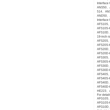
Interface
ANS50、
514、ANS5
AND50、
Interfac
AFS10S、
AFS10S-H4
AFS10D、
19-inch 
AFS20S、
AFS20S-H4
AFS20D
AFS20D-H
AFS30S、
AFS30S-H4
AFS30D
AFS30D-HE
AFS40S、
AFS40S-H4
AFS40D
AFS40D
HE223、AF
For detai
AFG10S
AFG10S-H4
AFG10D、