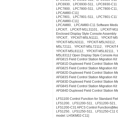
LPC6930、LPC6930-S11、LPC6930-C11 SE
LPC7800、LPC7800-S11、LPC7800-C11、LP
LPCAM80-C11]
LPC7801、LPC7801-S11、LPC7801-C11 VTSPo
LPCAM80-C11]
LPCAM80、LPCAM80-C11 Software Media f
LPCKIT、LPCKIT-M1L31101、LPCKIT-M1
Enclosed Display Style Console Assembly
YPCKIT、YPCKIT-M5LN1111、YPCKIT-M
YPCKIT-M5LN3111、YPCKIT-M5LN3112、
M5L72111、YPCKIT-M5L72112、YPCKIT-
YPCKIT-M5L81112、YPCKIT-M5L82111、
M5L83112 Open Display Style Console As
AFG81S Field Control Station Migration K
AFG81D Duplexed Field Control Station Mi
AFG82S Field Control Station Migration K
AFG82D Duplexed Field Control Station M
AFG83S Field Control Station Migration K
AFG83D Duplexed Field Control Station Mi
AFG84S Field Control Station Migration K
AFG84D Duplexed Field Control Station M
LFS1100 Control Function for Standard Fie
LFS1200、LFS1200-S11、LFS1200-S21
LFS1200-C31 APCS Control Functions[Me
LFS1250、LFS1250-S11、LFS1250-C11 GSG
model: LHSKM02-C11]