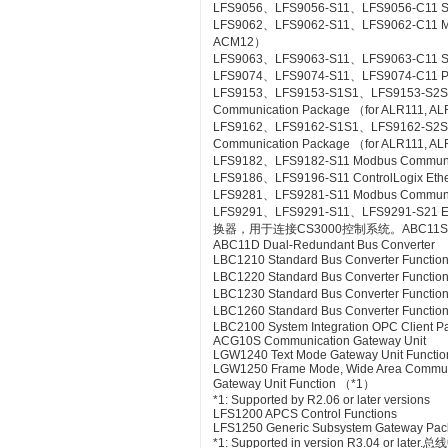
LFS9056、LFS9056-S11、LFS9056-C11 SL
LFS9062、LFS9062-S11、LFS9062-C11 ME
ACM12）
LFS9063、LFS9063-S11、LFS9063-C11 S
LFS9074、LFS9074-S11、LFS9074-C11 PL
LFS9153、LFS9153-S1S1、LFS9153-S2
Communication Package （for ALR111, A
LFS9162、LFS9162-S1S1、LFS9162-S2
Communication Package （for ALR111, A
LFS9182、LFS9182-S11 Modbus Communic
LFS9186、LFS9196-S11 ControlLogix Eth
LFS9281、LFS9281-S11 Modbus Communica
LFS9291、LFS9291-S11、LFS9291-S21 Et
换器，用于连接CS3000控制系统。ABC11S Bus
ABC11D Dual-Redundant Bus Converter
LBC1210 Standard Bus Converter Functio
LBC1220 Standard Bus Converter Functio
LBC1230 Standard Bus Converter Function
LBC1260 Standard Bus Converter Functio
LBC2100 System Integration OPC Client Pac
ACG10S Communication Gateway Unit
LGW1240 Text Mode Gateway Unit Functio
LGW1250 Frame Mode, Wide Area Commun
Gateway Unit Function （*1）
*1: Supported by R2.06 or later versions
LFS1200 APCS Control Functions
LFS1250 Generic Subsystem Gateway Pa
*1: Supported in version R3.04 or