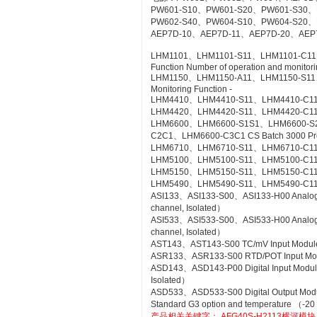
PW601-S10、PW601-S20、PW601-S30、
PW602-S40、PW604-S10、PW604-S20、
AEP7D-10、AEP7D-11、AEP7D-20、AEP
LHM1101、LHM1101-S11、LHM1101-C11、LH
Function Number of operation and monitorin
LHM1150、LHM1150-A11、LHM1150-S11、LH
Monitoring Function -
LHM4410、LHM4410-S11、LHM4410-C11 Con
LHM4420、LHM4420-S11、LHM4420-C11 Log
LHM6600、LHM6600-S1S1、LHM6600-S
C2C1、LHM6600-C3C1 CS Batch 3000 Pr
LHM6710、LHM6710-S11、LHM6710-C11 FC
LHM5100、LHM5100-S11、LHM5100-C11 Sta
LHM5150、LHM5150-S11、LHM5150-C11 T
LHM5490、LHM5490-S11、LHM5490-C11 Se
ASI133、ASI133-S00、ASI133-H00 Analog Inp
channel, Isolated）
ASI533、ASI533-S00、ASI533-H00 Analog Out
channel, Isolated）
AST143、AST143-S00 TC/mV Input Module wi
ASR133、ASR133-S00 RTD/POT Input Module
ASD143、ASD143-P00 Digital Input Module 
Isolated）
ASD533、ASD533-S00 Digital Output Module 
Standard G3 option and temperature （-20
产品相关关键字：
AFG40S-H2113横河模块