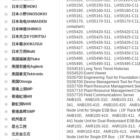
LHS5110、LHS5110-S11、LHS5110-C11 Ac
LHS5150、LHS5150-S11、LHS5150-C11 Gr
日本日置HIOKI
LHS5160、LHS5160-S11、LHS5160-C11 CS
日本小野ONOSOKKI
LHS5161、LHS5161-S11、LHS5161-C11 CS
LHS5170、LHS5170-S11、LHS5170-C11 Acce
日本岛电SHIMADEN
compliant）
日本神港SHINKO
LHS5420、LHS5420-S11、LHS5420-C11 Te
日本共立KYORITSU
LHS5425、LHS5425-S11、LHS5425-C11 Ex
LHS5426、LHS5426-S11、LHS5426-C11 FC
日本菊水KIKUSUI
LHS5427、LHS5427-S11、LHS5427-C11 HI
日本万用Multi
LHS5450、LHS5450-S11、LHS5450-C11 Mult
LHS5490、LHS5490-S11、LHS5490-C11 Se
美国福禄克Fluke
LHS5495、LHS5495-S11、LHS5495-C11Elect
美国安捷伦Agilent
SSS4510 Long Term Trend Historian
SSS4520 Event Viewer
美国泰克Tektronix
SSS5700 Engineering Tool for Foundation 
美国Omega
SSS6700 Device Management Tool for Fou
SSS7700 Plant Resource Management Ser
香港上润WP
SSS7710 Plant Resource Management Cli
SSS7720 Field Communications Server
香港虹润HR
ANB10S、ANB10S-310、ANB10S-311、A
新虹润NHR
341、ANB10S-410、ANB10S-420、ANB1
Node Unit for Single ESB Bus（19” Rack 
香港昌晖SWP
ANB10D、ANB10D-410、ANB10D-411、A
杭州盘古
441 Node Unit for Dual-Redundant ESB 
ANR10S、ANR10S-310、ANR10S-313、A
昆仑工控
343、ANR10S-410、ANR10S-413、ANR1
北京金立石
Node Unit for Single ER Bus （19” Rack 