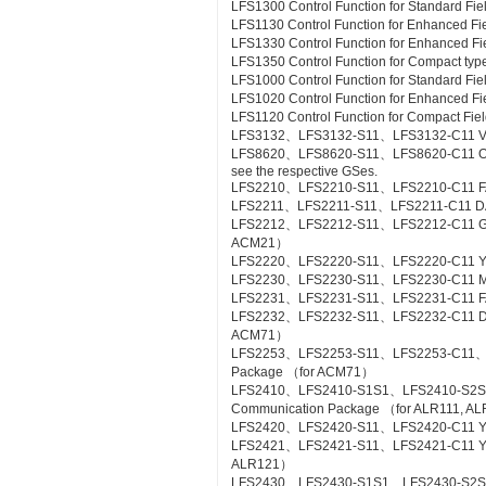
LFS1300 Control Function for Standard Fie
LFS1130 Control Function for Enhanced Fi
LFS1330 Control Function for Enhanced Fi
LFS1350 Control Function for Compact type
LFS1000 Control Function for Standard Fi
LFS1020 Control Function for Enhanced Fi
LFS1120 Control Function for Compact Fiel
LFS3132、LFS3132-S11、LFS3132-C11 Valv
LFS8620、LFS8620-S11、LFS8620-C11 Off-sit
see the respective GSes.
LFS2210、LFS2210-S11、LFS2210-C11 FA
LFS2211、LFS2211-S11、LFS2211-C11 DA
LFS2212、LFS2212-S11、LFS2212-C11 Gas
ACM21）
LFS2220、LFS2220-S11、LFS2220-C11 YS
LFS2230、LFS2230-S11、LFS2230-C11 M
LFS2231、LFS2231-S11、LFS2231-C11 FA
LFS2232、LFS2232-S11、LFS2232-C11 DA
ACM71）
LFS2253、LFS2253-S11、LFS2253-C11、L
Package （for ACM71）
LFS2410、LFS2410-S1S1、LFS2410-S2S
Communication Package （for ALR111, A
LFS2420、LFS2420-S11、LFS2420-C11 YS
LFS2421、LFS2421-S11、LFS2421-C11 YS C
ALR121）
LFS2430、LFS2430-S1S1、LFS2430-S2