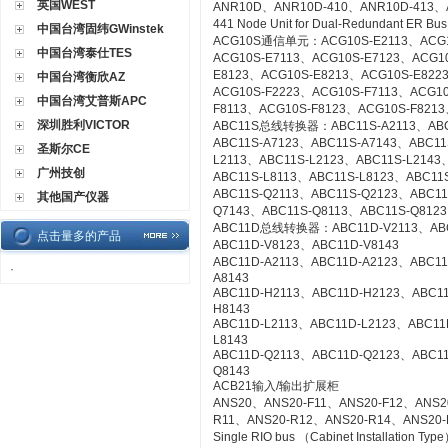
英国WEST
ANR10D、ANR10D-410、ANR10D-413、
441 Node Unit for Dual-Redundant ER Bu
中国台湾固纬GWinstek
ACG10S通信单元：ACG10S-E2113、ACG10
中国台湾泰仕TES
ACG10S-E7113、ACG10S-E7123、ACG1
E8123、ACG10S-E8213、ACG10S-E822
中国台湾衡欣AZ
ACG10S-F2223、ACG10S-F7113、ACG1
中国台湾艾普斯APC
F8113、ACG10S-F8123、ACG10S-F8213
深圳胜利VICTOR
ABC11S总线转换器：ABC11S-A2113、ABC1
ABC11S-A7123、ABC11S-A7143、ABC11
圣斯尔CE
L2113、ABC11S-L2123、ABC11S-L2143
广州技创
ABC11S-L8113、ABC11S-L8123、ABC11S
ABC11S-Q2113、ABC11S-Q2123、ABC11
其他国产仪器
Q7143、ABC11S-Q8113、ABC11S-Q8123
ABC11D总线转换器：ABC11D-V2113、ABC1
点击量多的产品
ABC11D-V8123、ABC11D-V8143
ABC11D-A2113、ABC11D-A2123、ABC11
·
A8143
ABC11D-H2113、ABC11D-H2123、ABC1
H8143
ABC11D-L2113、ABC11D-L2123、ABC11
L8143
ABC11D-Q2113、ABC11D-Q2123、ABC1
Q8143
ACB21输入/输出扩展柜
ANS20、ANS20-F11、ANS20-F12、ANS2
R11、ANS20-R12、ANS20-R14、ANS20-R21
Single RIO bus （Cabinet Installation Typ