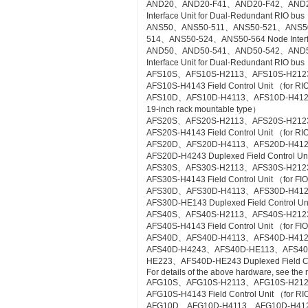
AND20、AND20-F41、AND20-F42、AND2
Interface Unit for Dual-Redundant RIO bus
ANS50、ANS50-511、ANS50-521、ANS5
514、ANS50-524、ANS50-564 Node Interfac
AND50、AND50-541、AND50-542、AND5
Interface Unit for Dual-Redundant RIO b
AFS10S、AFS10S-H2113、AFS10S-H212
AFS10S-H4143 Field Control Unit （for RI
AFS10D、AFS10D-H4113、AFS10D-H4123、AF
19-inch rack mountable type）
AFS20S、AFS20S-H2113、AFS20S-H212
AFS20S-H4143 Field Control Unit （for RIO
AFS20D、AFS20D-H4113、AFS20D-H41
AFS20D-H4243 Duplexed Field Control Uni
AFS30S、AFS30S-H2113、AFS30S-H212
AFS30S-H4143 Field Control Unit （for FIO
AFS30D、AFS30D-H4113、AFS30D-H41
AFS30D-HE143 Duplexed Field Control Uni
AFS40S、AFS40S-H2113、AFS40S-H212
AFS40S-H4143 Field Control Unit （for FIO
AFS40D、AFS40D-H4113、AFS40D-H41
AFS40D-H4243、AFS40D-HE113、AFS4
HE223、AFS40D-HE243 Duplexed Field Cont
For details of the above hardware, see the
AFG10S、AFG10S-H2113、AFG10S-H21
AFG10S-H4143 Field Control Unit （for RIO
AFG10D、AFG10D-H4113、AFG10D-H4123、A