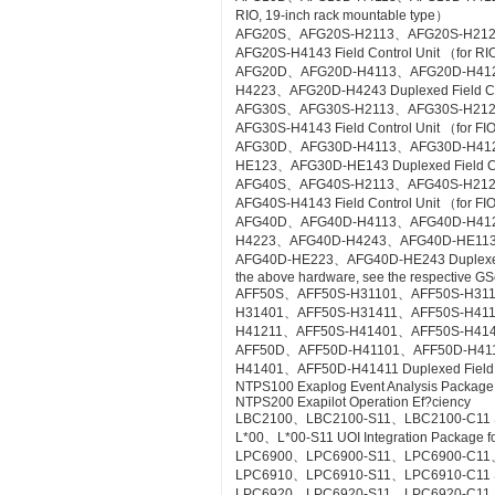
RIO, 19-inch rack mountable type）
AFG20S、AFG20S-H2113、AFG20S-H21
AFG20S-H4143 Field Control Unit （for RI
AFG20D、AFG20D-H4113、AFG20D-H41
H4223、AFG20D-H4243 Duplexed Field Cont
AFG30S、AFG30S-H2113、AFG30S-H21
AFG30S-H4143 Field Control Unit （for FIO
AFG30D、AFG30D-H4113、AFG30D-H41
HE123、AFG30D-HE143 Duplexed Field Cont
AFG40S、AFG40S-H2113、AFG40S-H21
AFG40S-H4143 Field Control Unit （for FIO
AFG40D、AFG40D-H4113、AFG40D-H41
H4223、AFG40D-H4243、AFG40D-HE11
AFG40D-HE223、AFG40D-HE243 Duplexed Fie
the above hardware, see the respective GS
AFF50S、AFF50S-H31101、AFF50S-H31
H31401、AFF50S-H31411、AFF50S-H41
H41211、AFF50S-H41401、AFF50S-H41411 Co
AFF50D、AFF50D-H41101、AFF50D-H41
H41401、AFF50D-H41411 Duplexed Field Co
NTPS100 Exaplog Event Analysis Package
NTPS200 Exapilot Operation Ef?ciency
LBC2100、LBC2100-S11、LBC2100-C11 Syst
L*00、L*00-S11 UOI Integration Package fo
LPC6900、LPC6900-S11、LPC6900-C11、L
LPC6910、LPC6910-S11、LPC6910-C11 SO
LPC6920、LPC6920-S11、LPC6920-C11 S