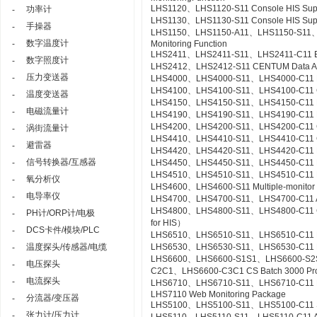
LHS1120、LHS1120-S11 Console HIS Suppor
功率计
-
LHS1130、LHS1130-S11 Console HIS Suppo
手操器
-
LHS1150、LHS1150-A11、LHS1150-S11、LHS
数字温度计
-
Monitoring Function
LHS2411、LHS2411-S11、LHS2411-C11 Exa
数字照度计
-
LHS2412、LHS2412-S11 CENTUM Data Acc
压力变送器
-
LHS4000、LHS4000-S11、LHS4000-C11 Mil
LHS4100、LHS4100-S11、LHS4100-C11 Con
温度变送器
-
LHS4150、LHS4150-S11、LHS4150-C11 Re
电磁流量计
-
LHS4190、LHS4190-S11、LHS4190-C11 Lin
LHS4200、LHS4200-S11、LHS4200-C11 Con
涡街流量计
-
LHS4410、LHS4410-S11、LHS4410-C11 Cont
避雷器
-
LHS4420、LHS4420-S11、LHS4420-C11 Logi
信号转换器/互感器
-
LHS4450、LHS4450-S11、LHS4450-C11 Mult
LHS4510、LHS4510-S11、LHS4510-C11 Exp
氧分析仪
-
LHS4600、LHS4600-S11 Multiple-monitor
电导率仪
-
LHS4700、LHS4700-S11、LHS4700-C11 Adv
LHS4800、LHS4800-S11、LHS4800-C11 Con
PH计/ORP计/电极
-
for HIS）
DCS卡件/模块/PLC
-
LHS6510、LHS6510-S11、LHS6510-C11 Lon
温度探头/传感器/电缆
LHS6530、LHS6530-S11、LHS6530-C11 R
-
LHS6600、LHS6600-S1S1、LHS6600-S2
电压探头
-
C2C1、LHS6600-C3C1 CS Batch 3000 Pr
电流探头
-
LHS6710、LHS6710-S11、LHS6710-C11 FCS
LHS7110 Web Monitoring Package
分流器/变压器
-
LHS5100、LHS5100-S11、LHS5100-C11 Sta
张力计/压力计
-