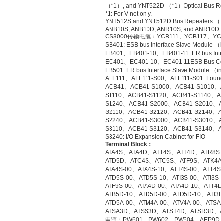
（*1）, and YNT522D （*1）Optical Bus Rep
*1: For V net only.
YNT512S and YNT512D Bus Repeaters （fo
ANB10S, ANB10D, ANR10S, and ANR10D No
CS3000传输电缆：YCB111、YCB117、YC
SB401: ESB bus Interface Slave Module 
EB401、EB401-10、EB401-11: ER bus Inte
EC401、EC401-10、EC401-11ESB Bus Co
EB501: ER bus Interface Slave Module （
ALF111、ALF111-S00、ALF111-S01: Founda
ACB41、ACB41-S1000、ACB41-S1010、
S1110、ACB41-S1120、ACB41-S1140、A
S1240、ACB41-S2000、ACB41-S2010、
S2110、ACB41-S2120、ACB41-S2140、A
S2240、ACB41-S3000、ACB41-S3010、
S3110、ACB41-S3120、ACB41-S3140、A
S3240: I/O Expansion Cabinet for FIO
Terminal Block
：
ATA4S、ATA4D、ATT4S、ATT4D、ATR8S
ATD5D、ATC4S、ATC5S、ATF9S、ATK4
ATA4S-00、ATA4S-10、ATT4S-00、ATT4
ATD5S-00、ATD5S-10、ATI3S-00、ATI3
ATF9S-00、ATA4D-00、ATA4D-10、ATT4
ATB5D-10、ATD5D-00、ATD5D-10、ATI3D
ATD5A-00、ATM4A-00、ATV4A-00、AT
ATSA3D、ATSS3D、ATST4D、ATSR3D、
电源：PW601、PW602、PW604、AEP9D