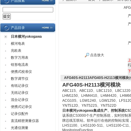
产品搜索
AF
产品目录
日本横河yokogawa
横河电表
-
兆欧表
-
点击放大
数字万用表
-
钳形电流表
-
F
便携式校准仪
-
AFG40S-H2113AFG40S-H2113横河模块
数字调节仪
-
AFG40S-H2113横河模块
有纸记录仪
-
ABC11S、ABC11D、LBC1210、LBC1220
无纸记录仪
-
LHM1150、LHM4410、LHM4420、LHM6
混合记录仪
-
ACG10S、LGW1240、LGW1250、LFS12
YNT512D、YNT522S、YNT522D
便携式记录仪
-
日本横河yokogawa
集成生产、控制系统CS3
记录仪配件
-
该系统CS3000个生产控制系统，实时控
牌总线互联站。软件运行在他的控制站实现
直流精密测量仪器
-
LHS1100、LHS1100-S11、LHS1100-C11、LH
光通信测量
-
MonitoringFunction