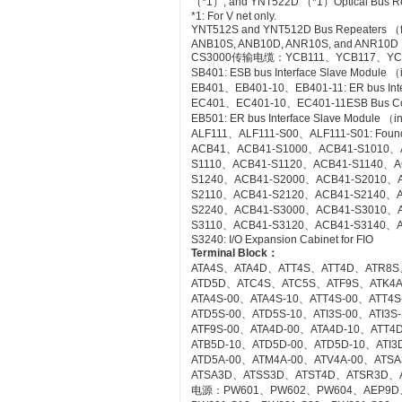
（*1）, and YNT522D （*1）Optical Bus Rep
*1: For V net only.
YNT512S and YNT512D Bus Repeaters （fo
ANB10S, ANB10D, ANR10S, and ANR10D No
CS3000传输电缆：YCB111、YCB117、YC
SB401: ESB bus Interface Slave Module 
EB401、EB401-10、EB401-11: ER bus Inte
EC401、EC401-10、EC401-11ESB Bus Co
EB501: ER bus Interface Slave Module （
ALF111、ALF111-S00、ALF111-S01: Founda
ACB41、ACB41-S1000、ACB41-S1010、
S1110、ACB41-S1120、ACB41-S1140、A
S1240、ACB41-S2000、ACB41-S2010、
S2110、ACB41-S2120、ACB41-S2140、A
S2240、ACB41-S3000、ACB41-S3010、
S3110、ACB41-S3120、ACB41-S3140、A
S3240: I/O Expansion Cabinet for FIO
Terminal Block
：
ATA4S、ATA4D、ATT4S、ATT4D、ATR8S
ATD5D、ATC4S、ATC5S、ATF9S、ATK4
ATA4S-00、ATA4S-10、ATT4S-00、ATT4
ATD5S-00、ATD5S-10、ATI3S-00、ATI3
ATF9S-00、ATA4D-00、ATA4D-10、ATT4
ATB5D-10、ATD5D-00、ATD5D-10、ATI3D
ATD5A-00、ATM4A-00、ATV4A-00、AT
ATSA3D、ATSS3D、ATST4D、ATSR3D、
电源：PW601、PW602、PW604、AEP9D