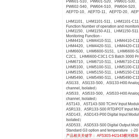
PW601-S10、PW601-S20、PW601-S30、
PW602-S40、PW604-S10、PW604-S20、
AEP7D-10、AEP7D-11、AEP7D-20、AEP
LHM1101、LHM1101-S11、LHM1101-C11、LH
Function Number of operation and monitorin
LHM1150、LHM1150-A11、LHM1150-S11、LH
Monitoring Function -
LHM4410、LHM4410-S11、LHM4410-C11 Con
LHM4420、LHM4420-S11、LHM4420-C11 Log
LHM6600、LHM6600-S1S1、LHM6600-S
C2C1、LHM6600-C3C1 CS Batch 3000 Pr
LHM6710、LHM6710-S11、LHM6710-C11 FC
LHM5100、LHM5100-S11、LHM5100-C11 Sta
LHM5150、LHM5150-S11、LHM5150-C11 T
LHM5490、LHM5490-S11、LHM5490-C11 Se
ASI133、ASI133-S00、ASI133-H00 Analog Inp
channel, Isolated）
ASI533、ASI533-S00、ASI533-H00 Analog Out
channel, Isolated）
AST143、AST143-S00 TC/mV Input Module wi
ASR133、ASR133-S00 RTD/POT Input Module
ASD143、ASD143-P00 Digital Input Module 
Isolated）
ASD533、ASD533-S00 Digital Output Module 
Standard G3 option and temperature （-20
产品相关关键字：
AFS30S-H2143横河模块