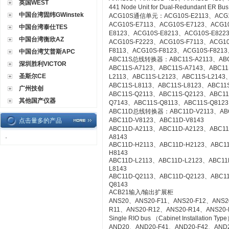
英国WEST
441 Node Unit for Dual-Redundant ER Bu
中国台湾固纬GWinstek
ACG10S通信单元：ACG10S-E2113、ACG10
ACG10S-E7113、ACG10S-E7123、ACG1
中国台湾泰仕TES
E8123、ACG10S-E8213、ACG10S-E822
中国台湾衡欣AZ
ACG10S-F2223、ACG10S-F7113、ACG1
F8113、ACG10S-F8123、ACG10S-F8213
中国台湾艾普斯APC
ABC11S总线转换器：ABC11S-A2113、ABC1
深圳胜利VICTOR
ABC11S-A7123、ABC11S-A7143、ABC11
圣斯尔CE
L2113、ABC11S-L2123、ABC11S-L2143
ABC11S-L8113、ABC11S-L8123、ABC11S
广州技创
ABC11S-Q2113、ABC11S-Q2123、ABC11
其他国产仪器
Q7143、ABC11S-Q8113、ABC11S-Q8123
ABC11D总线转换器：ABC11D-V2113、ABC1
ABC11D-V8123、ABC11D-V8143
点击量多的产品
ABC11D-A2113、ABC11D-A2123、ABC11
A8143
·
ABC11D-H2113、ABC11D-H2123、ABC1
H8143
ABC11D-L2113、ABC11D-L2123、ABC11
L8143
ABC11D-Q2113、ABC11D-Q2123、ABC1
Q8143
ACB21输入/输出扩展柜
ANS20、ANS20-F11、ANS20-F12、ANS2
R11、ANS20-R12、ANS20-R14、ANS20-R21
Single RIO bus （Cabinet Installation Typ
AND20、AND20-F41、AND20-F42、AND2