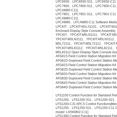
LPC6930、LPC6930-S11、LPC6930-C11 SE
LPC7800、LPC7800-S11、LPC7800-C11、LP
LPCAM80-C11]
LPC7801、LPC7801-S11、LPC7801-C11 VTSPo
LPCAM80-C11]
LPCAM80、LPCAM80-C11 Software Media f
LPCKIT、LPCKIT-M1L31101、LPCKIT-M1
Enclosed Display Style Console Assembly
YPCKIT、YPCKIT-M5LN1111、YPCKIT-M
YPCKIT-M5LN3111、YPCKIT-M5LN3112、
M5L72111、YPCKIT-M5L72112、YPCKIT-
YPCKIT-M5L81112、YPCKIT-M5L82111、
M5L83112 Open Display Style Console As
AFG81S Field Control Station Migration K
AFG81D Duplexed Field Control Station Mi
AFG82S Field Control Station Migration K
AFG82D Duplexed Field Control Station M
AFG83S Field Control Station Migration K
AFG83D Duplexed Field Control Station Mi
AFG84S Field Control Station Migration K
AFG84D Duplexed Field Control Station M
LFS1100 Control Function for Standard Fie
LFS1200、LFS1200-S11、LFS1200-S21
LFS1200-C31 APCS Control Functions[Me
LFS1250、LFS1250-S11、LFS1250-C11 GSG
model: LHSKM02-C11]
LFS1300 Control Function for Standard Fie