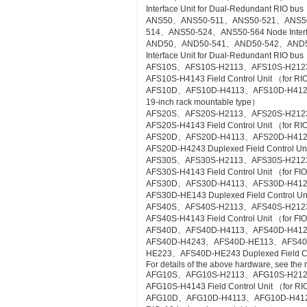
Interface Unit for Dual-Redundant RIO bus
ANS50、ANS50-511、ANS50-521、ANS5
514、ANS50-524、ANS50-564 Node Interfac
AND50、AND50-541、AND50-542、AND5
Interface Unit for Dual-Redundant RIO b
AFS10S、AFS10S-H2113、AFS10S-H212
AFS10S-H4143 Field Control Unit （for RI
AFS10D、AFS10D-H4113、AFS10D-H4123、AF
19-inch rack mountable type）
AFS20S、AFS20S-H2113、AFS20S-H212
AFS20S-H4143 Field Control Unit （for RIO
AFS20D、AFS20D-H4113、AFS20D-H41
AFS20D-H4243 Duplexed Field Control Uni
AFS30S、AFS30S-H2113、AFS30S-H212
AFS30S-H4143 Field Control Unit （for FIO
AFS30D、AFS30D-H4113、AFS30D-H41
AFS30D-HE143 Duplexed Field Control Uni
AFS40S、AFS40S-H2113、AFS40S-H212
AFS40S-H4143 Field Control Unit （for FIO
AFS40D、AFS40D-H4113、AFS40D-H41
AFS40D-H4243、AFS40D-HE113、AFS4
HE223、AFS40D-HE243 Duplexed Field Cont
For details of the above hardware, see the
AFG10S、AFG10S-H2113、AFG10S-H21
AFG10S-H4143 Field Control Unit （for RIO
AFG10D、AFG10D-H4113、AFG10D-H4123、A