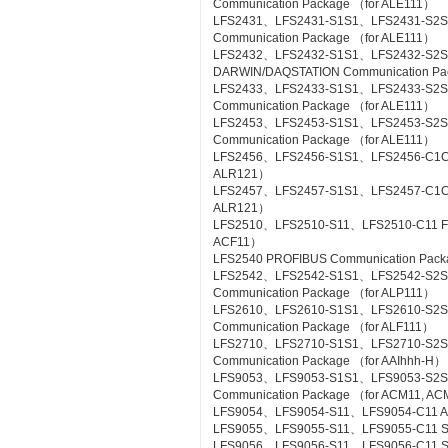
Communication Package （for ALE111）
LFS2431、LFS2431-S1S1、LFS2431-S2S
Communication Package （for ALE111）
LFS2432、LFS2432-S1S1、LFS2432-S2
DARWIN/DAQSTATION Communication Pa
LFS2433、LFS2433-S1S1、LFS2433-S2S
Communication Package （for ALE111）
LFS2453、LFS2453-S1S1、LFS2453-S2
Communication Package （for ALE111）
LFS2456、LFS2456-S1S1、LFS2456-C1C1 
ALR121）
LFS2457、LFS2457-S1S1、LFS2457-C1C1 
ALR121）
LFS2510、LFS2510-S11、LFS2510-C11 Foun
ACF11）
LFS2540 PROFIBUS Communication Pac
LFS2542、LFS2542-S1S1、LFS2542-S2
Communication Package （for ALP111）
LFS2610、LFS2610-S1S1、LFS2610-S2S1
Communication Package （for ALF111）
LFS2710、LFS2710-S1S1、LFS2710-S2
Communication Package （for AAIhhh-H）
LFS9053、LFS9053-S1S1、LFS9053-S2
Communication Package （for ACM11, A
LFS9054、LFS9054-S11、LFS9054-C11 A-
LFS9055、LFS9055-S11、LFS9055-C11 Si
LFS9056、LFS9056-S11、LFS9056-C11 SL