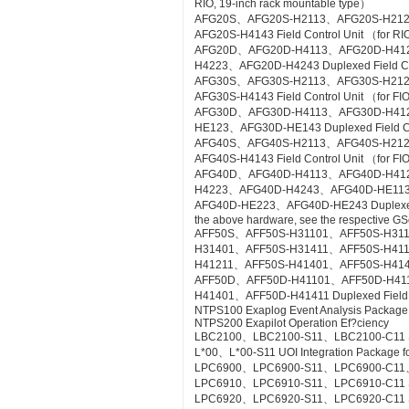
RIO, 19-inch rack mountable type）
AFG20S、AFG20S-H2113、AFG20S-H21
AFG20S-H4143 Field Control Unit （for RI
AFG20D、AFG20D-H4113、AFG20D-H41
H4223、AFG20D-H4243 Duplexed Field Cont
AFG30S、AFG30S-H2113、AFG30S-H21
AFG30S-H4143 Field Control Unit （for FIO
AFG30D、AFG30D-H4113、AFG30D-H41
HE123、AFG30D-HE143 Duplexed Field Cont
AFG40S、AFG40S-H2113、AFG40S-H21
AFG40S-H4143 Field Control Unit （for FIO
AFG40D、AFG40D-H4113、AFG40D-H41
H4223、AFG40D-H4243、AFG40D-HE11
AFG40D-HE223、AFG40D-HE243 Duplexed Fie
the above hardware, see the respective GS
AFF50S、AFF50S-H31101、AFF50S-H31
H31401、AFF50S-H31411、AFF50S-H41
H41211、AFF50S-H41401、AFF50S-H41411 Co
AFF50D、AFF50D-H41101、AFF50D-H41
H41401、AFF50D-H41411 Duplexed Field Co
NTPS100 Exaplog Event Analysis Package
NTPS200 Exapilot Operation Ef?ciency
LBC2100、LBC2100-S11、LBC2100-C11 Syst
L*00、L*00-S11 UOI Integration Package fo
LPC6900、LPC6900-S11、LPC6900-C11、L
LPC6910、LPC6910-S11、LPC6910-C11 SO
LPC6920、LPC6920-S11、LPC6920-C11 S