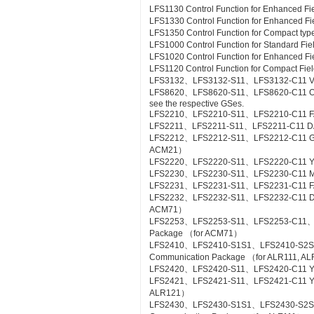
LFS1130 Control Function for Enhanced Fi
LFS1330 Control Function for Enhanced Fi
LFS1350 Control Function for Compact type
LFS1000 Control Function for Standard Fi
LFS1020 Control Function for Enhanced Fi
LFS1120 Control Function for Compact Fiel
LFS3132、LFS3132-S11、LFS3132-C11 Valv
LFS8620、LFS8620-S11、LFS8620-C11 Off-sit
see the respective GSes.
LFS2210、LFS2210-S11、LFS2210-C11 FA
LFS2211、LFS2211-S11、LFS2211-C11 DA
LFS2212、LFS2212-S11、LFS2212-C11 Gas
ACM21）
LFS2220、LFS2220-S11、LFS2220-C11 YS
LFS2230、LFS2230-S11、LFS2230-C11 M
LFS2231、LFS2231-S11、LFS2231-C11 FA
LFS2232、LFS2232-S11、LFS2232-C11 DA
ACM71）
LFS2253、LFS2253-S11、LFS2253-C11、L
Package （for ACM71）
LFS2410、LFS2410-S1S1、LFS2410-S2S
Communication Package （for ALR111, A
LFS2420、LFS2420-S11、LFS2420-C11 YS
LFS2421、LFS2421-S11、LFS2421-C11 YS C
ALR121）
LFS2430、LFS2430-S1S1、LFS2430-S2