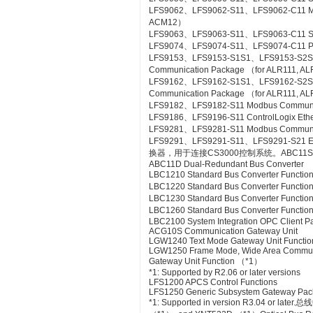
LFS9062、LFS9062-S11、LFS9062-C11 ME
ACM12）
LFS9063、LFS9063-S11、LFS9063-C11 S
LFS9074、LFS9074-S11、LFS9074-C11 PL
LFS9153、LFS9153-S1S1、LFS9153-S2
Communication Package （for ALR111, A
LFS9162、LFS9162-S1S1、LFS9162-S2
Communication Package （for ALR111, A
LFS9182、LFS9182-S11 Modbus Communic
LFS9186、LFS9196-S11 ControlLogix Eth
LFS9281、LFS9281-S11 Modbus Communica
LFS9291、LFS9291-S11、LFS9291-S21 Et
换器，用于连接CS3000控制系统。ABC11S Bus
ABC11D Dual-Redundant Bus Converter
LBC1210 Standard Bus Converter Functio
LBC1220 Standard Bus Converter Functio
LBC1230 Standard Bus Converter Function
LBC1260 Standard Bus Converter Functio
LBC2100 System Integration OPC Client Pac
ACG10S Communication Gateway Unit
LGW1240 Text Mode Gateway Unit Functio
LGW1250 Frame Mode, Wide Area Commun
Gateway Unit Function （*1）
*1: Supported by R2.06 or later versions
LFS1200 APCS Control Functions
LFS1250 Generic Subsystem Gateway Pa
*1: Supported in version R3.04 or