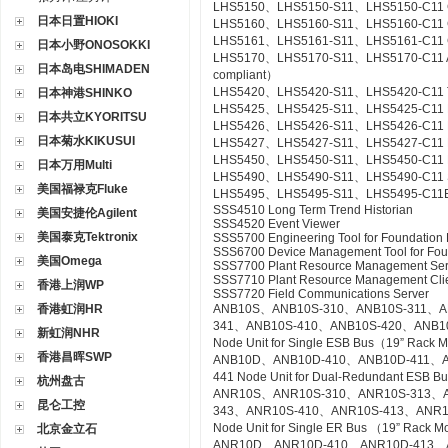
LHS5150、LHS5150-S11、LHS5150-C11 Gr
日本日置HIOKI
LHS5160、LHS5160-S11、LHS5160-C11 CS
LHS5161、LHS5161-S11、LHS5161-C11 CS
日本小野ONOSOKKI
LHS5170、LHS5170-S11、LHS5170-C11 Acce
日本岛电SHIMADEN
compliant）
LHS5420、LHS5420-S11、LHS5420-C11 Te
日本神港SHINKO
LHS5425、LHS5425-S11、LHS5425-C11 Ex
日本共立KYORITSU
LHS5426、LHS5426-S11、LHS5426-C11 FC
日本菊水KIKUSUI
LHS5427、LHS5427-S11、LHS5427-C11 HI
LHS5450、LHS5450-S11、LHS5450-C11 Mult
日本万用Multi
LHS5490、LHS5490-S11、LHS5490-C11 Se
美国福禄克Fluke
LHS5495、LHS5495-S11、LHS5495-C11Elect
SSS4510 Long Term Trend Historian
美国安捷伦Agilent
SSS4520 Event Viewer
美国泰克Tektronix
SSS5700 Engineering Tool for Foundation 
SSS6700 Device Management Tool for Fou
美国Omega
SSS7700 Plant Resource Management Ser
SSS7710 Plant Resource Management Cli
香港上润WP
SSS7720 Field Communications Server
香港虹润HR
ANB10S、ANB10S-310、ANB10S-311、A
341、ANB10S-410、ANB10S-420、ANB1
新虹润NHR
Node Unit for Single ESB Bus（19” Rack 
香港昌晖SWP
ANB10D、ANB10D-410、ANB10D-411、A
441 Node Unit for Dual-Redundant ESB 
杭州盘古
ANR10S、ANR10S-310、ANR10S-313、A
昆仑工控
343、ANR10S-410、ANR10S-413、ANR1
Node Unit for Single ER Bus （19” Rack 
北京金立石
ANR10D、ANR10D-410、ANR10D-413、