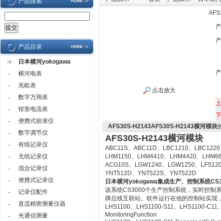
产品搜索
AF
产品目录
日本横河yokogawa
横河电表
-
兆欧表
-
点击放大
数字万用表
-
钳形电流表
-
便携式校准仪
-
AFS30S-H2143AFS30S-H2143横河模块
数字调节仪
-
AFS30S-H2143横河模块
有纸记录仪
-
ABC11S、ABC11D、LBC1210、LBC1220
无纸记录仪
LHM1150、LHM4410、LHM4420、LHM6
-
ACG10S、LGW1240、LGW1250、LFS12
混合记录仪
-
YNT512D、YNT522S、YNT522D
便携式记录仪
-
日本横河yokogawa
集成生产、控制系统CS3
该系统CS3000个生产控制系统，实时控
记录仪配件
-
牌总线互联站。软件运行在他的控制站实现
直流精密测量仪器
-
LHS1100、LHS1100-S11、LHS1100-C11、LH
MonitoringFunction
光通信测量
-