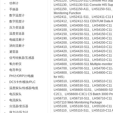
LHS1120、LHS1120-S11 Console HIS Suppor
功率计
-
LHS1130、LHS1130-S11 Console HIS Suppo
LHS1150、LHS1150-A11、LHS1150-S11、LHS
手操器
-
Monitoring Function
数字温度计
-
LHS2411、LHS2411-S11、LHS2411-C11 Exa
LHS2412、LHS2412-S11 CENTUM Data Acc
数字照度计
-
LHS4000、LHS4000-S11、LHS4000-C11 Mil
压力变送器
-
LHS4100、LHS4100-S11、LHS4100-C11 Con
温度变送器
-
LHS4150、LHS4150-S11、LHS4150-C11 Re
LHS4190、LHS4190-S11、LHS4190-C11 Lin
电磁流量计
-
LHS4200、LHS4200-S11、LHS4200-C11 Con
涡街流量计
-
LHS4410、LHS4410-S11、LHS4410-C11 Cont
LHS4420、LHS4420-S11、LHS4420-C11 Logi
避雷器
-
LHS4450、LHS4450-S11、LHS4450-C11 Mult
信号转换器/互感器
-
LHS4510、LHS4510-S11、LHS4510-C11 Exp
氧分析仪
-
LHS4600、LHS4600-S11 Multiple-monitor
LHS4700、LHS4700-S11、LHS4700-C11 Adv
电导率仪
-
LHS4800、LHS4800-S11、LHS4800-C11 Con
PH计/ORP计/电极
-
for HIS）
LHS6510、LHS6510-S11、LHS6510-C11 Lon
DCS卡件/模块/PLC
-
LHS6530、LHS6530-S11、LHS6530-C11 R
温度探头/传感器/电缆
-
LHS6600、LHS6600-S1S1、LHS6600-S2
电压探头
C2C1、LHS6600-C3C1 CS Batch 3000 Pr
-
LHS6710、LHS6710-S11、LHS6710-C11 FCS
电流探头
-
LHS7110 Web Monitoring Package
分流器/变压器
LHS5100、LHS5100-S11、LHS5100-C11 Sta
-
LHS5110、LHS5110-S11、LHS5110-C11 Ac
张力计/压力计
-