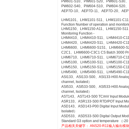
PW601-S10、PW601-S20、PW601-S30、
PW602-S40、PW604-S10、PW604-S20、
AEP7D-10、AEP7D-11、AEP7D-20、AEP
LHM1101、LHM1101-S11、LHM1101-C11、LH
Function Number of operation and monitorin
LHM1150、LHM1150-A11、LHM1150-S11、LH
Monitoring Function -
LHM4410、LHM4410-S11、LHM4410-C11 Con
LHM4420、LHM4420-S11、LHM4420-C11 Log
LHM6600、LHM6600-S1S1、LHM6600-S
C2C1、LHM6600-C3C1 CS Batch 3000 Pr
LHM6710、LHM6710-S11、LHM6710-C11 FC
LHM5100、LHM5100-S11、LHM5100-C11 Sta
LHM5150、LHM5150-S11、LHM5150-C11 T
LHM5490、LHM5490-S11、LHM5490-C11 Se
ASI133、ASI133-S00、ASI133-H00 Analog Inp
channel, Isolated）
ASI533、ASI533-S00、ASI533-H00 Analog Out
channel, Isolated）
AST143、AST143-S00 TC/mV Input Module wi
ASR133、ASR133-S00 RTD/POT Input Module
ASD143、ASD143-P00 Digital Input Module 
Isolated）
ASD533、ASD533-S00 Digital Output Module 
Standard G3 option and temperature （-20
产品相关关键字：
ANS20-R11输入输出模