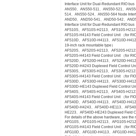
Interface Unit for Dual-Redundant RIO bus
ANS50、ANS50-511、ANS50-521、ANS5
514、ANS50-524、ANS50-564 Node Interfac
AND50、AND50-541、AND50-542、AND5
Interface Unit for Dual-Redundant RIO b
AFS10S、AFS10S-H2113、AFS10S-H212
AFS10S-H4143 Field Control Unit （for RI
AFS10D、AFS10D-H4113、AFS10D-H4123、AF
19-inch rack mountable type）
AFS20S、AFS20S-H2113、AFS20S-H212
AFS20S-H4143 Field Control Unit （for RIO
AFS20D、AFS20D-H4113、AFS20D-H41
AFS20D-H4243 Duplexed Field Control Uni
AFS30S、AFS30S-H2113、AFS30S-H212
AFS30S-H4143 Field Control Unit （for FIO
AFS30D、AFS30D-H4113、AFS30D-H41
AFS30D-HE143 Duplexed Field Control Uni
AFS40S、AFS40S-H2113、AFS40S-H212
AFS40S-H4143 Field Control Unit （for FIO
AFS40D、AFS40D-H4113、AFS40D-H41
AFS40D-H4243、AFS40D-HE113、AFS4
HE223、AFS40D-HE243 Duplexed Field Cont
For details of the above hardware, see the
AFG10S、AFG10S-H2113、AFG10S-H21
AFG10S-H4143 Field Control Unit （for RIO
AFG10D、AFG10D-H4113、AFG10D-H4123、A