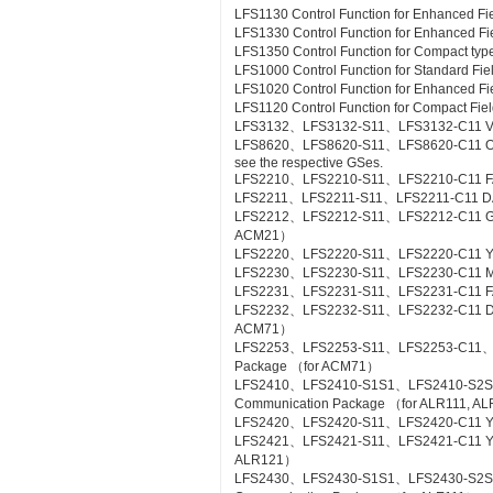
LFS1130 Control Function for Enhanced Fi
LFS1330 Control Function for Enhanced Fi
LFS1350 Control Function for Compact type
LFS1000 Control Function for Standard Fi
LFS1020 Control Function for Enhanced Fi
LFS1120 Control Function for Compact Fiel
LFS3132、LFS3132-S11、LFS3132-C11 Valv
LFS8620、LFS8620-S11、LFS8620-C11 Off-sit
see the respective GSes.
LFS2210、LFS2210-S11、LFS2210-C11 FA
LFS2211、LFS2211-S11、LFS2211-C11 DA
LFS2212、LFS2212-S11、LFS2212-C11 Gas
ACM21）
LFS2220、LFS2220-S11、LFS2220-C11 YS
LFS2230、LFS2230-S11、LFS2230-C11 M
LFS2231、LFS2231-S11、LFS2231-C11 FA
LFS2232、LFS2232-S11、LFS2232-C11 DA
ACM71）
LFS2253、LFS2253-S11、LFS2253-C11、L
Package （for ACM71）
LFS2410、LFS2410-S1S1、LFS2410-S2S
Communication Package （for ALR111, A
LFS2420、LFS2420-S11、LFS2420-C11 YS
LFS2421、LFS2421-S11、LFS2421-C11 YS C
ALR121）
LFS2430、LFS2430-S1S1、LFS2430-S2