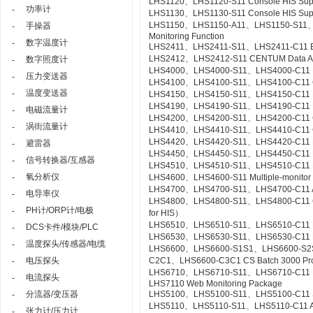
LHS1120、LHS1120-S11 Console HIS Suppor
功率计
-
LHS1130、LHS1130-S11 Console HIS Suppo
LHS1150、LHS1150-A11、LHS1150-S11、LHS
手操器
-
Monitoring Function
数字温度计
-
LHS2411、LHS2411-S11、LHS2411-C11 Exa
LHS2412、LHS2412-S11 CENTUM Data Acc
数字照度计
-
LHS4000、LHS4000-S11、LHS4000-C11 Mil
压力变送器
-
LHS4100、LHS4100-S11、LHS4100-C11 Con
温度变送器
-
LHS4150、LHS4150-S11、LHS4150-C11 Re
LHS4190、LHS4190-S11、LHS4190-C11 Lin
电磁流量计
-
LHS4200、LHS4200-S11、LHS4200-C11 Con
涡街流量计
-
LHS4410、LHS4410-S11、LHS4410-C11 Cont
LHS4420、LHS4420-S11、LHS4420-C11 Logi
避雷器
-
LHS4450、LHS4450-S11、LHS4450-C11 Mult
信号转换器/互感器
-
LHS4510、LHS4510-S11、LHS4510-C11 Exp
氧分析仪
-
LHS4600、LHS4600-S11 Multiple-monitor
LHS4700、LHS4700-S11、LHS4700-C11 Adv
电导率仪
-
LHS4800、LHS4800-S11、LHS4800-C11 Con
PH计/ORP计/电极
-
for HIS）
LHS6510、LHS6510-S11、LHS6510-C11 Lon
DCS卡件/模块/PLC
-
LHS6530、LHS6530-S11、LHS6530-C11 R
温度探头/传感器/电缆
-
LHS6600、LHS6600-S1S1、LHS6600-S2
电压探头
C2C1、LHS6600-C3C1 CS Batch 3000 Pr
-
LHS6710、LHS6710-S11、LHS6710-C11 FCS
电流探头
-
LHS7110 Web Monitoring Package
分流器/变压器
LHS5100、LHS5100-S11、LHS5100-C11 Sta
-
LHS5110、LHS5110-S11、LHS5110-C11 Ac
张力计/压力计
-