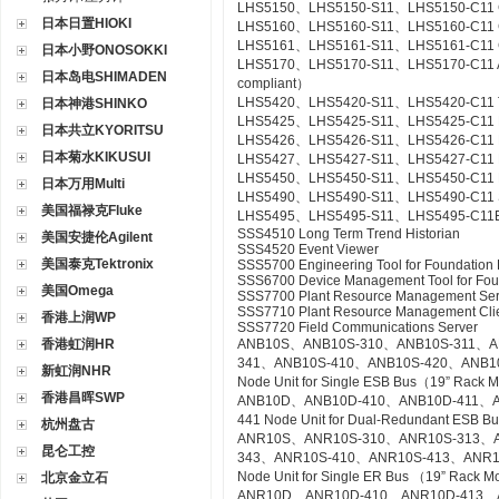
LHS5150、LHS5150-S11、LHS5150-C11 Gr
日本日置HIOKI
LHS5160、LHS5160-S11、LHS5160-C11 CS
LHS5161、LHS5161-S11、LHS5161-C11 CS
日本小野ONOSOKKI
LHS5170、LHS5170-S11、LHS5170-C11 Acce
日本岛电SHIMADEN
compliant）
LHS5420、LHS5420-S11、LHS5420-C11 Te
日本神港SHINKO
LHS5425、LHS5425-S11、LHS5425-C11 Ex
日本共立KYORITSU
LHS5426、LHS5426-S11、LHS5426-C11 FC
日本菊水KIKUSUI
LHS5427、LHS5427-S11、LHS5427-C11 HI
LHS5450、LHS5450-S11、LHS5450-C11 Mult
日本万用Multi
LHS5490、LHS5490-S11、LHS5490-C11 Se
美国福禄克Fluke
LHS5495、LHS5495-S11、LHS5495-C11Elect
SSS4510 Long Term Trend Historian
美国安捷伦Agilent
SSS4520 Event Viewer
美国泰克Tektronix
SSS5700 Engineering Tool for Foundation 
SSS6700 Device Management Tool for Fou
美国Omega
SSS7700 Plant Resource Management Ser
SSS7710 Plant Resource Management Cli
香港上润WP
SSS7720 Field Communications Server
香港虹润HR
ANB10S、ANB10S-310、ANB10S-311、A
341、ANB10S-410、ANB10S-420、ANB1
新虹润NHR
Node Unit for Single ESB Bus（19” Rack 
香港昌晖SWP
ANB10D、ANB10D-410、ANB10D-411、A
441 Node Unit for Dual-Redundant ESB 
杭州盘古
ANR10S、ANR10S-310、ANR10S-313、A
昆仑工控
343、ANR10S-410、ANR10S-413、ANR1
Node Unit for Single ER Bus （19” Rack 
北京金立石
ANR10D、ANR10D-410、ANR10D-413、