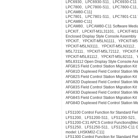
LPC6930、LPC6930-S11、LPC6930-C11 SE
LPC7800、LPC7800-S11、LPC7800-C11、LP
LPCAM80-C11]
LPC7801、LPC7801-S11、LPC7801-C11 VTSPo
LPCAM80-C11]
LPCAM80、LPCAM80-C11 Software Media f
LPCKIT、LPCKIT-M1L31101、LPCKIT-M1
Enclosed Display Style Console Assembly
YPCKIT、YPCKIT-M5LN1111、YPCKIT-M
YPCKIT-M5LN3111、YPCKIT-M5LN3112、
M5L72111、YPCKIT-M5L72112、YPCKIT-
YPCKIT-M5L81112、YPCKIT-M5L82111、
M5L83112 Open Display Style Console As
AFG81S Field Control Station Migration K
AFG81D Duplexed Field Control Station Mi
AFG82S Field Control Station Migration K
AFG82D Duplexed Field Control Station M
AFG83S Field Control Station Migration K
AFG83D Duplexed Field Control Station Mi
AFG84S Field Control Station Migration K
AFG84D Duplexed Field Control Station M
LFS1100 Control Function for Standard Fie
LFS1200、LFS1200-S11、LFS1200-S21
LFS1200-C31 APCS Control Functions[Me
LFS1250、LFS1250-S11、LFS1250-C11 GSG
model: LHSKM02-C11]
LFS1300 Control Function for Standard Fie