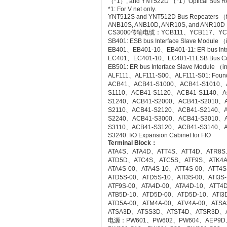
（*1）, and YNT522D （*1）Optical Bus Rep
*1: For V net only.
YNT512S and YNT512D Bus Repeaters （fo
ANB10S, ANB10D, ANR10S, and ANR10D No
CS3000传输电缆：YCB111、YCB117、YC
SB401: ESB bus Interface Slave Module 
EB401、EB401-10、EB401-11: ER bus Inte
EC401、EC401-10、EC401-11ESB Bus Co
EB501: ER bus Interface Slave Module （
ALF111、ALF111-S00、ALF111-S01: Founda
ACB41、ACB41-S1000、ACB41-S1010、
S1110、ACB41-S1120、ACB41-S1140、A
S1240、ACB41-S2000、ACB41-S2010、
S2110、ACB41-S2120、ACB41-S2140、A
S2240、ACB41-S3000、ACB41-S3010、
S3110、ACB41-S3120、ACB41-S3140、A
S3240: I/O Expansion Cabinet for FIO
Terminal Block
：
ATA4S、ATA4D、ATT4S、ATT4D、ATR8S
ATD5D、ATC4S、ATC5S、ATF9S、ATK4
ATA4S-00、ATA4S-10、ATT4S-00、ATT4
ATD5S-00、ATD5S-10、ATI3S-00、ATI3
ATF9S-00、ATA4D-00、ATA4D-10、ATT4
ATB5D-10、ATD5D-00、ATD5D-10、ATI3D
ATD5A-00、ATM4A-00、ATV4A-00、AT
ATSA3D、ATSS3D、ATST4D、ATSR3D、
电源：PW601、PW602、PW604、AEP9D