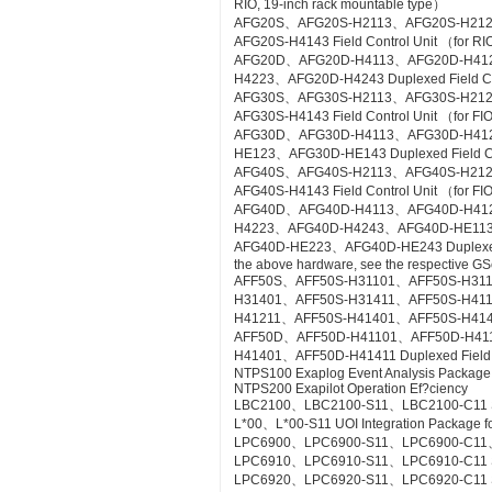
RIO, 19-inch rack mountable type）
AFG20S、AFG20S-H2113、AFG20S-H21
AFG20S-H4143 Field Control Unit （for RI
AFG20D、AFG20D-H4113、AFG20D-H41
H4223、AFG20D-H4243 Duplexed Field Cont
AFG30S、AFG30S-H2113、AFG30S-H21
AFG30S-H4143 Field Control Unit （for FIO
AFG30D、AFG30D-H4113、AFG30D-H41
HE123、AFG30D-HE143 Duplexed Field Cont
AFG40S、AFG40S-H2113、AFG40S-H21
AFG40S-H4143 Field Control Unit （for FIO
AFG40D、AFG40D-H4113、AFG40D-H41
H4223、AFG40D-H4243、AFG40D-HE11
AFG40D-HE223、AFG40D-HE243 Duplexed Fie
the above hardware, see the respective GS
AFF50S、AFF50S-H31101、AFF50S-H31
H31401、AFF50S-H31411、AFF50S-H41
H41211、AFF50S-H41401、AFF50S-H41411 Co
AFF50D、AFF50D-H41101、AFF50D-H41
H41401、AFF50D-H41411 Duplexed Field Co
NTPS100 Exaplog Event Analysis Package
NTPS200 Exapilot Operation Ef?ciency
LBC2100、LBC2100-S11、LBC2100-C11 Syst
L*00、L*00-S11 UOI Integration Package fo
LPC6900、LPC6900-S11、LPC6900-C11、L
LPC6910、LPC6910-S11、LPC6910-C11 SO
LPC6920、LPC6920-S11、LPC6920-C11 S