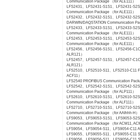
Communication Package （for ALE111）
LFS2431、LFS2431-S1S1、LFS2431-S2S
Communication Package （for ALE111）
LFS2432、LFS2432-S1S1、LFS2432-S2
DARWIN/DAQSTATION Communication Pa
LFS2433、LFS2433-S1S1、LFS2433-S2S
Communication Package （for ALE111）
LFS2453、LFS2453-S1S1、LFS2453-S2
Communication Package （for ALE111）
LFS2456、LFS2456-S1S1、LFS2456-C1C1 
ALR121）
LFS2457、LFS2457-S1S1、LFS2457-C1C1 
ALR121）
LFS2510、LFS2510-S11、LFS2510-C11 Foun
ACF11）
LFS2540 PROFIBUS Communication Pac
LFS2542、LFS2542-S1S1、LFS2542-S2
Communication Package （for ALP111）
LFS2610、LFS2610-S1S1、LFS2610-S2S1
Communication Package （for ALF111）
LFS2710、LFS2710-S1S1、LFS2710-S2
Communication Package （for AAIhhh-H）
LFS9053、LFS9053-S1S1、LFS9053-S2
Communication Package （for ACM11, A
LFS9054、LFS9054-S11、LFS9054-C11 A-
LFS9055、LFS9055-S11、LFS9055-C11 Si
LFS9056、LFS9056-S11、LFS9056-C11 SL