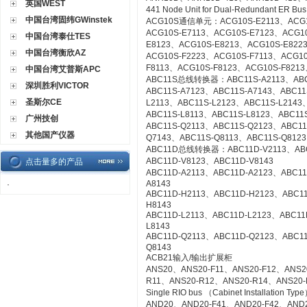
英国WEST
441 Node Unit for Dual-Redundant ER Bu
中国台湾固纬GWinstek
ACG10S通信单元：ACG10S-E2113、ACG10
ACG10S-E7113、ACG10S-E7123、ACG1
中国台湾泰仕TES
E8123、ACG10S-E8213、ACG10S-E822
中国台湾衡欣AZ
ACG10S-F2223、ACG10S-F7113、ACG1
F8113、ACG10S-F8123、ACG10S-F8213
中国台湾艾普斯APC
ABC11S总线转换器：ABC11S-A2113、ABC1
深圳胜利VICTOR
ABC11S-A7123、ABC11S-A7143、ABC11
圣斯尔CE
L2113、ABC11S-L2123、ABC11S-L2143
ABC11S-L8113、ABC11S-L8123、ABC11S
广州技创
ABC11S-Q2113、ABC11S-Q2123、ABC11
其他国产仪器
Q7143、ABC11S-Q8113、ABC11S-Q8123
ABC11D总线转换器：ABC11D-V2113、ABC1
ABC11D-V8123、ABC11D-V8143
点击量多的产品
ABC11D-A2113、ABC11D-A2123、ABC11
A8143
·
ABC11D-H2113、ABC11D-H2123、ABC1
H8143
ABC11D-L2113、ABC11D-L2123、ABC11
L8143
ABC11D-Q2113、ABC11D-Q2123、ABC1
Q8143
ACB21输入/输出扩展柜
ANS20、ANS20-F11、ANS20-F12、ANS2
R11、ANS20-R12、ANS20-R14、ANS20-R21
Single RIO bus （Cabinet Installation Typ
AND20、AND20-F41、AND20-F42、AND2