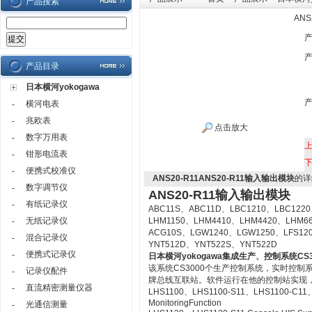
产品搜索
AN
产品目录
日本横河yokogawa
横河电表
-
兆欧表
-
点击放大
数字万用表
-
钳形电流表
-
便携式校准仪
-
ANS20-R11ANS20-R11输入输出模块
的详
数字调节仪
-
ANS20-R11输入输出模块
有纸记录仪
-
ABC11S、ABC11D、LBC1210、LBC1220
无纸记录仪
LHM1150、LHM4410、LHM4420、LHM6
-
ACG10S、LGW1240、LGW1250、LFS12
混合记录仪
-
YNT512D、YNT522S、YNT522D
便携式记录仪
-
日本横河yokogawa
集成生产、控制系统CS3
该系统CS3000个生产控制系统，实时控
记录仪配件
-
牌总线互联站。软件运行在他的控制站实现
直流精密测量仪器
-
LHS1100、LHS1100-S11、LHS1100-C11、LH
MonitoringFunction
光通信测量
-