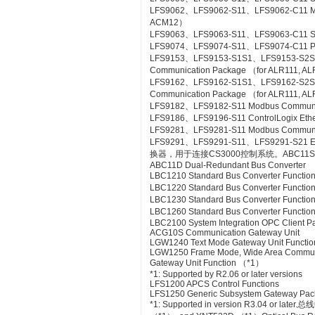
LFS9062、LFS9062-S11、LFS9062-C11 ME
ACM12）
LFS9063、LFS9063-S11、LFS9063-C11 S
LFS9074、LFS9074-S11、LFS9074-C11 PL
LFS9153、LFS9153-S1S1、LFS9153-S2
Communication Package （for ALR111, A
LFS9162、LFS9162-S1S1、LFS9162-S2
Communication Package （for ALR111, A
LFS9182、LFS9182-S11 Modbus Communic
LFS9186、LFS9196-S11 ControlLogix Eth
LFS9281、LFS9281-S11 Modbus Communica
LFS9291、LFS9291-S11、LFS9291-S21 Et
换器，用于连接CS3000控制系统。ABC11S Bus
ABC11D Dual-Redundant Bus Converter
LBC1210 Standard Bus Converter Functio
LBC1220 Standard Bus Converter Functio
LBC1230 Standard Bus Converter Function
LBC1260 Standard Bus Converter Functio
LBC2100 System Integration OPC Client Pac
ACG10S Communication Gateway Unit
LGW1240 Text Mode Gateway Unit Functio
LGW1250 Frame Mode, Wide Area Commun
Gateway Unit Function （*1）
*1: Supported by R2.06 or later versions
LFS1200 APCS Control Functions
LFS1250 Generic Subsystem Gateway Pa
*1: Supported in version R3.04 or