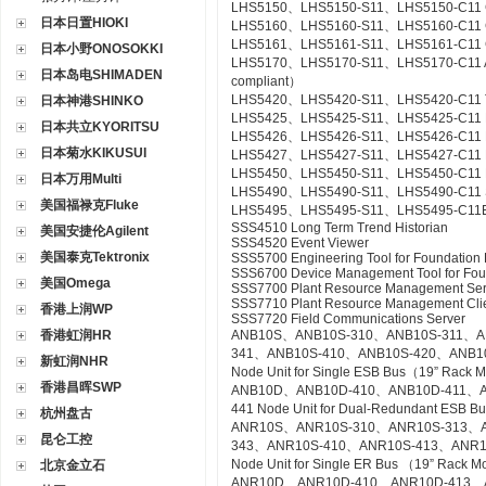
LHS5150、LHS5150-S11、LHS5150-C11 Gr
日本日置HIOKI
LHS5160、LHS5160-S11、LHS5160-C11 CS
LHS5161、LHS5161-S11、LHS5161-C11 CS
日本小野ONOSOKKI
LHS5170、LHS5170-S11、LHS5170-C11 Acce
日本岛电SHIMADEN
compliant）
LHS5420、LHS5420-S11、LHS5420-C11 Te
日本神港SHINKO
LHS5425、LHS5425-S11、LHS5425-C11 Ex
日本共立KYORITSU
LHS5426、LHS5426-S11、LHS5426-C11 FC
日本菊水KIKUSUI
LHS5427、LHS5427-S11、LHS5427-C11 HI
LHS5450、LHS5450-S11、LHS5450-C11 Mult
日本万用Multi
LHS5490、LHS5490-S11、LHS5490-C11 Se
美国福禄克Fluke
LHS5495、LHS5495-S11、LHS5495-C11Elect
SSS4510 Long Term Trend Historian
美国安捷伦Agilent
SSS4520 Event Viewer
美国泰克Tektronix
SSS5700 Engineering Tool for Foundation 
SSS6700 Device Management Tool for Fou
美国Omega
SSS7700 Plant Resource Management Ser
SSS7710 Plant Resource Management Cli
香港上润WP
SSS7720 Field Communications Server
香港虹润HR
ANB10S、ANB10S-310、ANB10S-311、A
341、ANB10S-410、ANB10S-420、ANB1
新虹润NHR
Node Unit for Single ESB Bus（19” Rack 
香港昌晖SWP
ANB10D、ANB10D-410、ANB10D-411、A
441 Node Unit for Dual-Redundant ESB 
杭州盘古
ANR10S、ANR10S-310、ANR10S-313、A
昆仑工控
343、ANR10S-410、ANR10S-413、ANR1
Node Unit for Single ER Bus （19” Rack 
北京金立石
ANR10D、ANR10D-410、ANR10D-413、