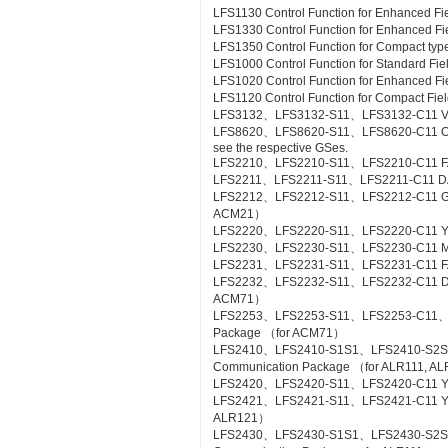
LFS1130 Control Function for Enhanced Fi
LFS1330 Control Function for Enhanced Fi
LFS1350 Control Function for Compact type
LFS1000 Control Function for Standard Fi
LFS1020 Control Function for Enhanced Fi
LFS1120 Control Function for Compact Fiel
LFS3132、LFS3132-S11、LFS3132-C11 Valv
LFS8620、LFS8620-S11、LFS8620-C11 Off-sit
see the respective GSes.
LFS2210、LFS2210-S11、LFS2210-C11 FA
LFS2211、LFS2211-S11、LFS2211-C11 DA
LFS2212、LFS2212-S11、LFS2212-C11 Gas
ACM21）
LFS2220、LFS2220-S11、LFS2220-C11 YS
LFS2230、LFS2230-S11、LFS2230-C11 M
LFS2231、LFS2231-S11、LFS2231-C11 FA
LFS2232、LFS2232-S11、LFS2232-C11 DA
ACM71）
LFS2253、LFS2253-S11、LFS2253-C11、L
Package （for ACM71）
LFS2410、LFS2410-S1S1、LFS2410-S2S
Communication Package （for ALR111, A
LFS2420、LFS2420-S11、LFS2420-C11 YS
LFS2421、LFS2421-S11、LFS2421-C11 YS C
ALR121）
LFS2430、LFS2430-S1S1、LFS2430-S2