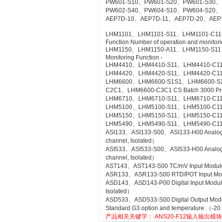
PW601-S10、PW601-S20、PW601-S30、
PW602-S40、PW604-S10、PW604-S20、
AEP7D-10、AEP7D-11、AEP7D-20、AEP
LHM1101、LHM1101-S11、LHM1101-C11、LH
Function Number of operation and monitorin
LHM1150、LHM1150-A11、LHM1150-S11、LH
Monitoring Function -
LHM4410、LHM4410-S11、LHM4410-C11 Con
LHM4420、LHM4420-S11、LHM4420-C11 Log
LHM6600、LHM6600-S1S1、LHM6600-S
C2C1、LHM6600-C3C1 CS Batch 3000 Pr
LHM6710、LHM6710-S11、LHM6710-C11 FC
LHM5100、LHM5100-S11、LHM5100-C11 Sta
LHM5150、LHM5150-S11、LHM5150-C11 T
LHM5490、LHM5490-S11、LHM5490-C11 Se
ASI133、ASI133-S00、ASI133-H00 Analog Inp
channel, Isolated）
ASI533、ASI533-S00、ASI533-H00 Analog Out
channel, Isolated）
AST143、AST143-S00 TC/mV Input Module wi
ASR133、ASR133-S00 RTD/POT Input Module
ASD143、ASD143-P00 Digital Input Module 
Isolated）
ASD533、ASD533-S00 Digital Output Module 
Standard G3 option and temperature （-20
产品相关关键字：
ANS20-F12输入输出模块