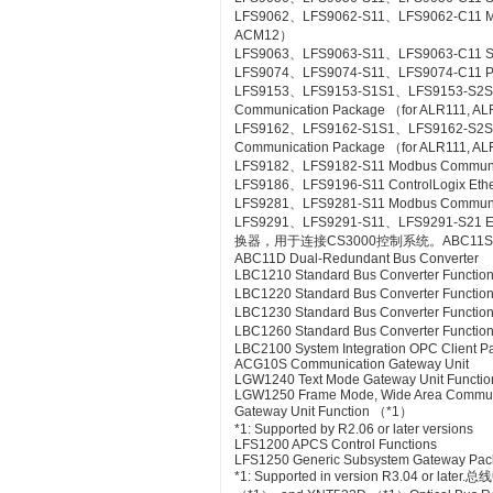
LFS9062、LFS9062-S11、LFS9062-C11 ME
ACM12）
LFS9063、LFS9063-S11、LFS9063-C11 S
LFS9074、LFS9074-S11、LFS9074-C11 PL
LFS9153、LFS9153-S1S1、LFS9153-S2
Communication Package （for ALR111, A
LFS9162、LFS9162-S1S1、LFS9162-S2
Communication Package （for ALR111, A
LFS9182、LFS9182-S11 Modbus Communic
LFS9186、LFS9196-S11 ControlLogix Eth
LFS9281、LFS9281-S11 Modbus Communica
LFS9291、LFS9291-S11、LFS9291-S21 Et
换器，用于连接CS3000控制系统。ABC11S Bus
ABC11D Dual-Redundant Bus Converter
LBC1210 Standard Bus Converter Functio
LBC1220 Standard Bus Converter Functio
LBC1230 Standard Bus Converter Function
LBC1260 Standard Bus Converter Functio
LBC2100 System Integration OPC Client Pac
ACG10S Communication Gateway Unit
LGW1240 Text Mode Gateway Unit Functio
LGW1250 Frame Mode, Wide Area Commun
Gateway Unit Function （*1）
*1: Supported by R2.06 or later versions
LFS1200 APCS Control Functions
LFS1250 Generic Subsystem Gateway Pa
*1: Supported in version R3.04 or