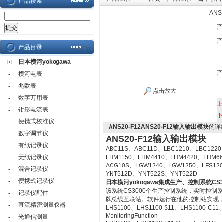
产品搜索
AN
产品目录
日本横河yokogawa
横河电表
-
兆欧表
-
点击放大
数字万用表
-
钳形电流表
-
便携式校准仪
-
ANS20-F12ANS20-F12输入输出模块
的详
数字调节仪
-
ANS20-F12输入输出模块
有纸记录仪
-
ABC11S、ABC11D、LBC1210、LBC1220
无纸记录仪
LHM1150、LHM4410、LHM4420、LHM6
-
ACG10S、LGW1240、LGW1250、LFS12
混合记录仪
-
YNT512D、YNT522S、YNT522D
便携式记录仪
-
日本横河yokogawa
集成生产、控制系统CS3
该系统CS3000个生产控制系统，实时控
记录仪配件
-
牌总线互联站。软件运行在他的控制站实现
直流精密测量仪器
-
LHS1100、LHS1100-S11、LHS1100-C11、LH
MonitoringFunction
光通信测量
-