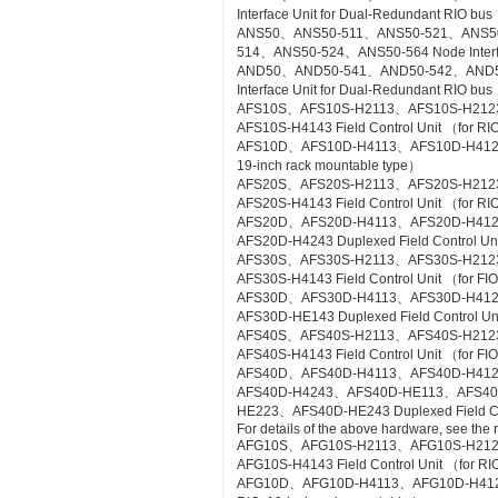
Interface Unit for Dual-Redundant RIO bus
ANS50、ANS50-511、ANS50-521、ANS5
514、ANS50-524、ANS50-564 Node Interfac
AND50、AND50-541、AND50-542、AND5
Interface Unit for Dual-Redundant RIO b
AFS10S、AFS10S-H2113、AFS10S-H212
AFS10S-H4143 Field Control Unit （for RI
AFS10D、AFS10D-H4113、AFS10D-H4123、AF
19-inch rack mountable type）
AFS20S、AFS20S-H2113、AFS20S-H212
AFS20S-H4143 Field Control Unit （for RIO
AFS20D、AFS20D-H4113、AFS20D-H41
AFS20D-H4243 Duplexed Field Control Uni
AFS30S、AFS30S-H2113、AFS30S-H212
AFS30S-H4143 Field Control Unit （for FIO
AFS30D、AFS30D-H4113、AFS30D-H41
AFS30D-HE143 Duplexed Field Control Uni
AFS40S、AFS40S-H2113、AFS40S-H212
AFS40S-H4143 Field Control Unit （for FIO
AFS40D、AFS40D-H4113、AFS40D-H41
AFS40D-H4243、AFS40D-HE113、AFS4
HE223、AFS40D-HE243 Duplexed Field Cont
For details of the above hardware, see the
AFG10S、AFG10S-H2113、AFG10S-H21
AFG10S-H4143 Field Control Unit （for RIO
AFG10D、AFG10D-H4113、AFG10D-H4123、A