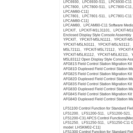
LPC6930、LPC6930-S11、LPC6930-C11 SE
LPC7800、LPC7800-S11、LPC7800-C11、LP
LPCAM80-C11]
LPC7801、LPC7801-S11、LPC7801-C11 VTSPo
LPCAM80-C11]
LPCAM80、LPCAM80-C11 Software Media f
LPCKIT、LPCKIT-M1L31101、LPCKIT-M1
Enclosed Display Style Console Assembly
YPCKIT、YPCKIT-M5LN1111、YPCKIT-M
YPCKIT-M5LN3111、YPCKIT-M5LN3112、
M5L72111、YPCKIT-M5L72112、YPCKIT-
YPCKIT-M5L81112、YPCKIT-M5L82111、
M5L83112 Open Display Style Console As
AFG81S Field Control Station Migration K
AFG81D Duplexed Field Control Station Mi
AFG82S Field Control Station Migration K
AFG82D Duplexed Field Control Station M
AFG83S Field Control Station Migration K
AFG83D Duplexed Field Control Station Mi
AFG84S Field Control Station Migration K
AFG84D Duplexed Field Control Station M
LFS1100 Control Function for Standard Fie
LFS1200、LFS1200-S11、LFS1200-S21
LFS1200-C31 APCS Control Functions[Me
LFS1250、LFS1250-S11、LFS1250-C11 GSG
model: LHSKM02-C11]
LFS1300 Control Function for Standard Fie