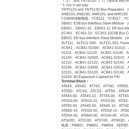
（*1）, and YNT522D （*1）Optical Bus Rep
*1: For V net only.
YNT512S and YNT512D Bus Repeaters （fo
ANB10S, ANB10D, ANR10S, and ANR10D No
CS3000传输电缆：YCB111、YCB117、YC
SB401: ESB bus Interface Slave Module 
EB401、EB401-10、EB401-11: ER bus Inte
EC401、EC401-10、EC401-11ESB Bus Co
EB501: ER bus Interface Slave Module （
ALF111、ALF111-S00、ALF111-S01: Founda
ACB41、ACB41-S1000、ACB41-S1010、
S1110、ACB41-S1120、ACB41-S1140、A
S1240、ACB41-S2000、ACB41-S2010、
S2110、ACB41-S2120、ACB41-S2140、A
S2240、ACB41-S3000、ACB41-S3010、
S3110、ACB41-S3120、ACB41-S3140、A
S3240: I/O Expansion Cabinet for FIO
Terminal Block
：
ATA4S、ATA4D、ATT4S、ATT4D、ATR8S
ATD5D、ATC4S、ATC5S、ATF9S、ATK4
ATA4S-00、ATA4S-10、ATT4S-00、ATT4
ATD5S-00、ATD5S-10、ATI3S-00、ATI3
ATF9S-00、ATA4D-00、ATA4D-10、ATT4
ATB5D-10、ATD5D-00、ATD5D-10、ATI3D
ATD5A-00、ATM4A-00、ATV4A-00、AT
ATSA3D、ATSS3D、ATST4D、ATSR3D、
电源：PW601、PW602、PW604、AEP9D