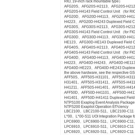
RIO, 19-inch rack mountable type）
AFG20S、AFG20S-H2113、AFG20S-H21
AFG20S-H4143 Field Control Unit （for RI
AFG20D、AFG20D-H4113、AFG20D-H41
H4223、AFG20D-H4243 Duplexed Field Cont
AFG30S、AFG30S-H2113、AFG30S-H21
AFG30S-H4143 Field Control Unit （for FIO
AFG30D、AFG30D-H4113、AFG30D-H41
HE123、AFG30D-HE143 Duplexed Field Cont
AFG40S、AFG40S-H2113、AFG40S-H21
AFG40S-H4143 Field Control Unit （for FIO
AFG40D、AFG40D-H4113、AFG40D-H41
H4223、AFG40D-H4243、AFG40D-HE11
AFG40D-HE223、AFG40D-HE243 Duplexed Fie
the above hardware, see the respective GS
AFF50S、AFF50S-H31101、AFF50S-H31
H31401、AFF50S-H31411、AFF50S-H41
H41211、AFF50S-H41401、AFF50S-H41411 Co
AFF50D、AFF50D-H41101、AFF50D-H41
H41401、AFF50D-H41411 Duplexed Field Co
NTPS100 Exaplog Event Analysis Package
NTPS200 Exapilot Operation Ef?ciency
LBC2100、LBC2100-S11、LBC2100-C11 Syst
L*00、L*00-S11 UOI Integration Package fo
LPC6900、LPC6900-S11、LPC6900-C11、L
LPC6910、LPC6910-S11、LPC6910-C11 SO
LPC6920、LPC6920-S11、LPC6920-C11 S