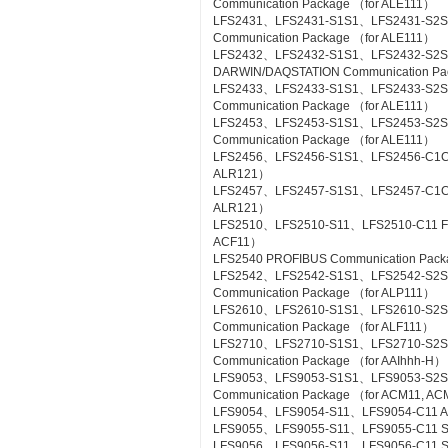
Communication Package （for ALE111）
LFS2431、LFS2431-S1S1、LFS2431-S2S
Communication Package （for ALE111）
LFS2432、LFS2432-S1S1、LFS2432-S2
DARWIN/DAQSTATION Communication Pa
LFS2433、LFS2433-S1S1、LFS2433-S2S
Communication Package （for ALE111）
LFS2453、LFS2453-S1S1、LFS2453-S2
Communication Package （for ALE111）
LFS2456、LFS2456-S1S1、LFS2456-C1C1 
ALR121）
LFS2457、LFS2457-S1S1、LFS2457-C1C1 
ALR121）
LFS2510、LFS2510-S11、LFS2510-C11 Foun
ACF11）
LFS2540 PROFIBUS Communication Pac
LFS2542、LFS2542-S1S1、LFS2542-S2
Communication Package （for ALP111）
LFS2610、LFS2610-S1S1、LFS2610-S2S1
Communication Package （for ALF111）
LFS2710、LFS2710-S1S1、LFS2710-S2
Communication Package （for AAIhhh-H）
LFS9053、LFS9053-S1S1、LFS9053-S2
Communication Package （for ACM11, A
LFS9054、LFS9054-S11、LFS9054-C11 A-
LFS9055、LFS9055-S11、LFS9055-C11 Si
LFS9056、LFS9056-S11、LFS9056-C11 SL