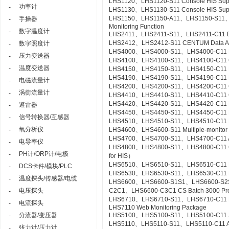
LHS1120、LHS1120-S11 Console HIS Suppor
功率计
-
LHS1130、LHS1130-S11 Console HIS Suppo
LHS1150、LHS1150-A11、LHS1150-S11、LHS
手操器
-
Monitoring Function
数字温度计
-
LHS2411、LHS2411-S11、LHS2411-C11 Exa
LHS2412、LHS2412-S11 CENTUM Data Acc
数字照度计
-
LHS4000、LHS4000-S11、LHS4000-C11 Mil
压力变送器
-
LHS4100、LHS4100-S11、LHS4100-C11 Con
温度变送器
-
LHS4150、LHS4150-S11、LHS4150-C11 Re
LHS4190、LHS4190-S11、LHS4190-C11 Lin
电磁流量计
-
LHS4200、LHS4200-S11、LHS4200-C11 Con
涡街流量计
-
LHS4410、LHS4410-S11、LHS4410-C11 Cont
LHS4420、LHS4420-S11、LHS4420-C11 Logi
避雷器
-
LHS4450、LHS4450-S11、LHS4450-C11 Mult
信号转换器/互感器
-
LHS4510、LHS4510-S11、LHS4510-C11 Exp
氧分析仪
-
LHS4600、LHS4600-S11 Multiple-monitor
LHS4700、LHS4700-S11、LHS4700-C11 Adv
电导率仪
-
LHS4800、LHS4800-S11、LHS4800-C11 Con
PH计/ORP计/电极
-
for HIS）
LHS6510、LHS6510-S11、LHS6510-C11 Lon
DCS卡件/模块/PLC
-
LHS6530、LHS6530-S11、LHS6530-C11 R
温度探头/传感器/电缆
-
LHS6600、LHS6600-S1S1、LHS6600-S2
电压探头
C2C1、LHS6600-C3C1 CS Batch 3000 Pr
-
LHS6710、LHS6710-S11、LHS6710-C11 FCS
电流探头
-
LHS7110 Web Monitoring Package
分流器/变压器
LHS5100、LHS5100-S11、LHS5100-C11 Sta
-
LHS5110、LHS5110-S11、LHS5110-C11 Ac
张力计/压力计
-