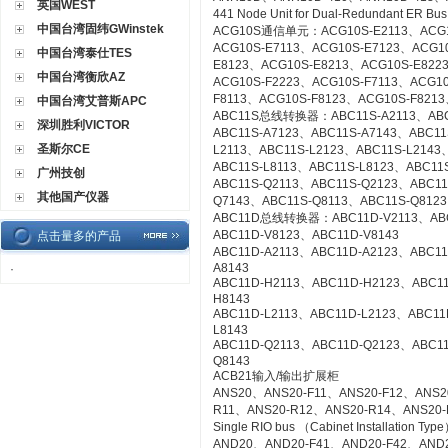
英国WEST
441 Node Unit for Dual-Redundant ER Bu
中国台湾固纬GWinstek
ACG10S通信单元：ACG10S-E2113、ACG10
ACG10S-E7113、ACG10S-E7123、ACG1
中国台湾泰仕TES
E8123、ACG10S-E8213、ACG10S-E822
中国台湾衡欣AZ
ACG10S-F2223、ACG10S-F7113、ACG1
F8113、ACG10S-F8123、ACG10S-F8213
中国台湾艾普斯APC
ABC11S总线转换器：ABC11S-A2113、ABC1
深圳胜利VICTOR
ABC11S-A7123、ABC11S-A7143、ABC11
圣斯尔CE
L2113、ABC11S-L2123、ABC11S-L2143
ABC11S-L8113、ABC11S-L8123、ABC11S
广州技创
ABC11S-Q2113、ABC11S-Q2123、ABC11
其他国产仪器
Q7143、ABC11S-Q8113、ABC11S-Q8123
ABC11D总线转换器：ABC11D-V2113、ABC1
ABC11D-V8123、ABC11D-V8143
点击量多的产品
ABC11D-A2113、ABC11D-A2123、ABC11
A8143
·
ABC11D-H2113、ABC11D-H2123、ABC1
H8143
ABC11D-L2113、ABC11D-L2123、ABC11
L8143
ABC11D-Q2113、ABC11D-Q2123、ABC1
Q8143
ACB21输入/输出扩展柜
ANS20、ANS20-F11、ANS20-F12、ANS2
R11、ANS20-R12、ANS20-R14、ANS20-R21
Single RIO bus （Cabinet Installation Typ
AND20、AND20-F41、AND20-F42、AND2