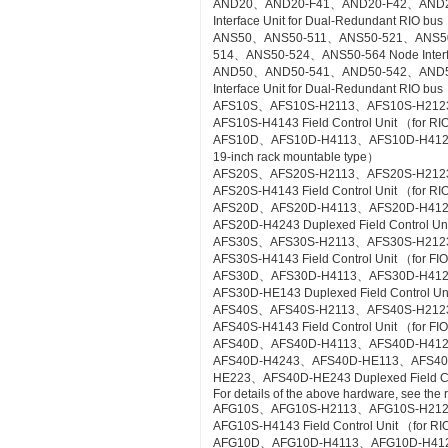
AND20、AND20-F41、AND20-F42、AND2
Interface Unit for Dual-Redundant RIO bus
ANS50、ANS50-511、ANS50-521、ANS5
514、ANS50-524、ANS50-564 Node Interfac
AND50、AND50-541、AND50-542、AND5
Interface Unit for Dual-Redundant RIO b
AFS10S、AFS10S-H2113、AFS10S-H212
AFS10S-H4143 Field Control Unit （for RI
AFS10D、AFS10D-H4113、AFS10D-H4123、AF
19-inch rack mountable type）
AFS20S、AFS20S-H2113、AFS20S-H212
AFS20S-H4143 Field Control Unit （for RIO
AFS20D、AFS20D-H4113、AFS20D-H41
AFS20D-H4243 Duplexed Field Control Uni
AFS30S、AFS30S-H2113、AFS30S-H212
AFS30S-H4143 Field Control Unit （for FIO
AFS30D、AFS30D-H4113、AFS30D-H41
AFS30D-HE143 Duplexed Field Control Uni
AFS40S、AFS40S-H2113、AFS40S-H212
AFS40S-H4143 Field Control Unit （for FIO
AFS40D、AFS40D-H4113、AFS40D-H41
AFS40D-H4243、AFS40D-HE113、AFS4
HE223、AFS40D-HE243 Duplexed Field Cont
For details of the above hardware, see the
AFG10S、AFG10S-H2113、AFG10S-H21
AFG10S-H4143 Field Control Unit （for RIO
AFG10D、AFG10D-H4113、AFG10D-H4123、A