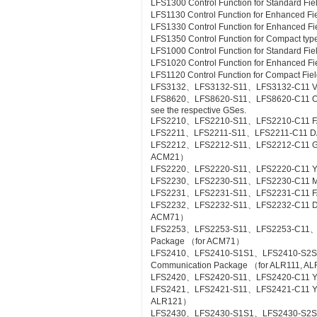
LFS1300 Control Function for Standard Fie
LFS1130 Control Function for Enhanced Fi
LFS1330 Control Function for Enhanced Fi
LFS1350 Control Function for Compact type
LFS1000 Control Function for Standard Fi
LFS1020 Control Function for Enhanced Fi
LFS1120 Control Function for Compact Fiel
LFS3132、LFS3132-S11、LFS3132-C11 Valv
LFS8620、LFS8620-S11、LFS8620-C11 Off-sit
see the respective GSes.
LFS2210、LFS2210-S11、LFS2210-C11 FA
LFS2211、LFS2211-S11、LFS2211-C11 DA
LFS2212、LFS2212-S11、LFS2212-C11 Gas
ACM21）
LFS2220、LFS2220-S11、LFS2220-C11 YS
LFS2230、LFS2230-S11、LFS2230-C11 M
LFS2231、LFS2231-S11、LFS2231-C11 FA
LFS2232、LFS2232-S11、LFS2232-C11 DA
ACM71）
LFS2253、LFS2253-S11、LFS2253-C11、L
Package （for ACM71）
LFS2410、LFS2410-S1S1、LFS2410-S2S
Communication Package （for ALR111, A
LFS2420、LFS2420-S11、LFS2420-C11 YS
LFS2421、LFS2421-S11、LFS2421-C11 YS C
ALR121）
LFS2430、LFS2430-S1S1、LFS2430-S2