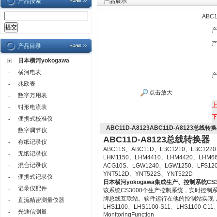
产品搜索
产品展示
ABC
产品目录
日本横河yokogawa
横河电表
-
兆欧表
-
点击放大
数字万用表
-
钳形电流表
-
便携式校准仪
-
ABC11D-A8123ABC11D-A8123总线转
数字调节仪
-
ABC11D-A8123总线转换器
有纸记录仪
-
ABC11S、ABC11D、LBC1210、LBC1220
无纸记录仪
-
LHM1150、LHM4410、LHM4420、LHM6
混合记录仪
-
ACG10S、LGW1240、LGW1250、LFS12
YNT512D、YNT522S、YNT522D
便携式记录仪
-
日本横河yokogawa
集成生产、控制系统CS3
记录仪配件
-
该系统CS3000个生产控制系统，实时控
牌总线互联站。软件运行在他的控制站实现
直流精密测量仪器
-
LHS1100、LHS1100-S11、LHS1100-C11、LH
光通信测量
-
MonitoringFunction