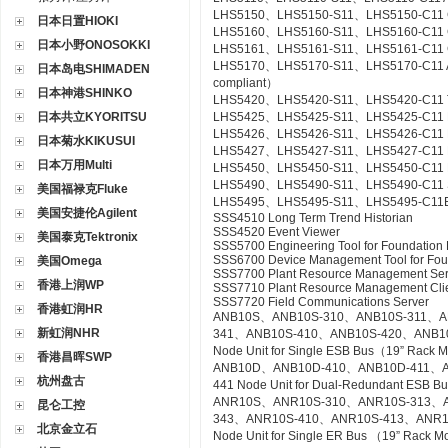
LHS5150、LHS5150-S11、LHS5150-C11 Gr
日本日置HIOKI
LHS5160、LHS5160-S11、LHS5160-C11 CS
日本小野ONOSOKKI
LHS5161、LHS5161-S11、LHS5161-C11 CS
LHS5170、LHS5170-S11、LHS5170-C11 Acce
日本岛电SHIMADEN
compliant）
日本神港SHINKO
LHS5420、LHS5420-S11、LHS5420-C11 Te
日本共立KYORITSU
LHS5425、LHS5425-S11、LHS5425-C11 Ex
LHS5426、LHS5426-S11、LHS5426-C11 FC
日本菊水KIKUSUI
LHS5427、LHS5427-S11、LHS5427-C11 HI
日本万用Multi
LHS5450、LHS5450-S11、LHS5450-C11 Mult
LHS5490、LHS5490-S11、LHS5490-C11 Se
美国福禄克Fluke
LHS5495、LHS5495-S11、LHS5495-C11Elect
美国安捷伦Agilent
SSS4510 Long Term Trend Historian
SSS4520 Event Viewer
美国泰克Tektronix
SSS5700 Engineering Tool for Foundation 
SSS6700 Device Management Tool for Fou
美国Omega
SSS7700 Plant Resource Management Ser
香港上润WP
SSS7710 Plant Resource Management Cli
SSS7720 Field Communications Server
香港虹润HR
ANB10S、ANB10S-310、ANB10S-311、A
新虹润NHR
341、ANB10S-410、ANB10S-420、ANB1
Node Unit for Single ESB Bus（19” Rack 
香港昌晖SWP
ANB10D、ANB10D-410、ANB10D-411、A
杭州盘古
441 Node Unit for Dual-Redundant ESB 
ANR10S、ANR10S-310、ANR10S-313、A
昆仑工控
343、ANR10S-410、ANR10S-413、ANR1
北京金立石
Node Unit for Single ER Bus （19” Rack 