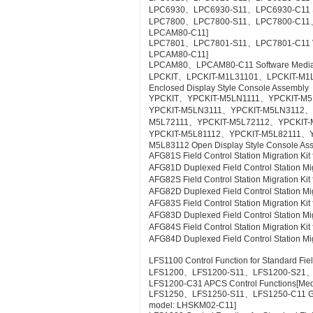
LPC6930、LPC6930-S11、LPC6930-C11 SE
LPC7800、LPC7800-S11、LPC7800-C11、LP
LPCAM80-C11]
LPC7801、LPC7801-S11、LPC7801-C11 VTSPo
LPCAM80-C11]
LPCAM80、LPCAM80-C11 Software Media f
LPCKIT、LPCKIT-M1L31101、LPCKIT-M1
Enclosed Display Style Console Assembly
YPCKIT、YPCKIT-M5LN1111、YPCKIT-M
YPCKIT-M5LN3111、YPCKIT-M5LN3112、
M5L72111、YPCKIT-M5L72112、YPCKIT-
YPCKIT-M5L81112、YPCKIT-M5L82111、
M5L83112 Open Display Style Console As
AFG81S Field Control Station Migration K
AFG81D Duplexed Field Control Station Mi
AFG82S Field Control Station Migration K
AFG82D Duplexed Field Control Station M
AFG83S Field Control Station Migration K
AFG83D Duplexed Field Control Station Mi
AFG84S Field Control Station Migration K
AFG84D Duplexed Field Control Station M
LFS1100 Control Function for Standard Fie
LFS1200、LFS1200-S11、LFS1200-S21
LFS1200-C31 APCS Control Functions[Me
LFS1250、LFS1250-S11、LFS1250-C11 GSG
model: LHSKM02-C11]