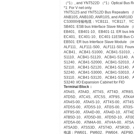
（*1）, and YNT522D （*1）Optical Bus Rep
*1: For V net only.
YNT512S and YNT512D Bus Repeaters （fo
ANB10S, ANB10D, ANR10S, and ANR10D No
CS3000传输电缆：YCB111、YCB117、YC
SB401: ESB bus Interface Slave Module 
EB401、EB401-10、EB401-11: ER bus Inte
EC401、EC401-10、EC401-11ESB Bus Co
EB501: ER bus Interface Slave Module （
ALF111、ALF111-S00、ALF111-S01: Founda
ACB41、ACB41-S1000、ACB41-S1010、
S1110、ACB41-S1120、ACB41-S1140、A
S1240、ACB41-S2000、ACB41-S2010、
S2110、ACB41-S2120、ACB41-S2140、A
S2240、ACB41-S3000、ACB41-S3010、
S3110、ACB41-S3120、ACB41-S3140、A
S3240: I/O Expansion Cabinet for FIO
Terminal Block
：
ATA4S、ATA4D、ATT4S、ATT4D、ATR8S
ATD5D、ATC4S、ATC5S、ATF9S、ATK4
ATA4S-00、ATA4S-10、ATT4S-00、ATT4
ATD5S-00、ATD5S-10、ATI3S-00、ATI3
ATF9S-00、ATA4D-00、ATA4D-10、ATT4
ATB5D-10、ATD5D-00、ATD5D-10、ATI3D
ATD5A-00、ATM4A-00、ATV4A-00、AT
ATSA3D、ATSS3D、ATST4D、ATSR3D、
电源：PW601、PW602、PW604、AEP9D