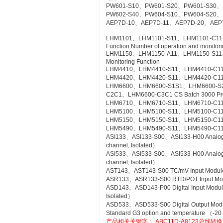
PW601-S10、PW601-S20、PW601-S30、
PW602-S40、PW604-S10、PW604-S20、
AEP7D-10、AEP7D-11、AEP7D-20、AEP
LHM1101、LHM1101-S11、LHM1101-C11、LH
Function Number of operation and monitorin
LHM1150、LHM1150-A11、LHM1150-S11、LH
Monitoring Function -
LHM4410、LHM4410-S11、LHM4410-C11 Con
LHM4420、LHM4420-S11、LHM4420-C11 Log
LHM6600、LHM6600-S1S1、LHM6600-S
C2C1、LHM6600-C3C1 CS Batch 3000 Pr
LHM6710、LHM6710-S11、LHM6710-C11 FC
LHM5100、LHM5100-S11、LHM5100-C11 Sta
LHM5150、LHM5150-S11、LHM5150-C11 T
LHM5490、LHM5490-S11、LHM5490-C11 Se
ASI133、ASI133-S00、ASI133-H00 Analog Inp
channel, Isolated）
ASI533、ASI533-S00、ASI533-H00 Analog Out
channel, Isolated）
AST143、AST143-S00 TC/mV Input Module wi
ASR133、ASR133-S00 RTD/POT Input Module
ASD143、ASD143-P00 Digital Input Module 
Isolated）
ASD533、ASD533-S00 Digital Output Module 
Standard G3 option and temperature （-20
产品相关关键字：
ABC11D-A8123总线转