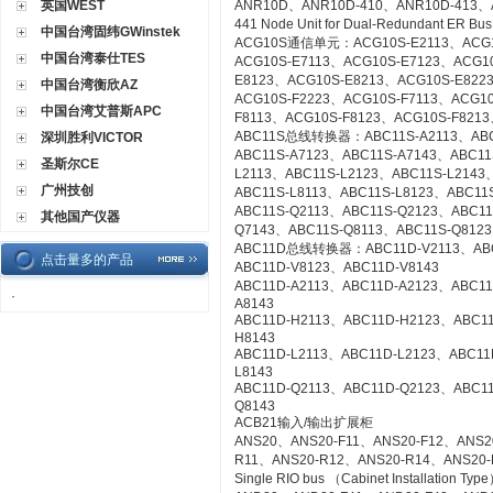
英国WEST
ANR10D、ANR10D-410、ANR10D-413、
441 Node Unit for Dual-Redundant ER Bu
中国台湾固纬GWinstek
ACG10S通信单元：ACG10S-E2113、ACG10
中国台湾泰仕TES
ACG10S-E7113、ACG10S-E7123、ACG1
E8123、ACG10S-E8213、ACG10S-E822
中国台湾衡欣AZ
ACG10S-F2223、ACG10S-F7113、ACG1
中国台湾艾普斯APC
F8113、ACG10S-F8123、ACG10S-F8213
ABC11S总线转换器：ABC11S-A2113、ABC1
深圳胜利VICTOR
ABC11S-A7123、ABC11S-A7143、ABC11
圣斯尔CE
L2113、ABC11S-L2123、ABC11S-L2143
广州技创
ABC11S-L8113、ABC11S-L8123、ABC11S
ABC11S-Q2113、ABC11S-Q2123、ABC11
其他国产仪器
Q7143、ABC11S-Q8113、ABC11S-Q8123
ABC11D总线转换器：ABC11D-V2113、ABC1
点击量多的产品
ABC11D-V8123、ABC11D-V8143
ABC11D-A2113、ABC11D-A2123、ABC11
·
A8143
ABC11D-H2113、ABC11D-H2123、ABC1
H8143
ABC11D-L2113、ABC11D-L2123、ABC11
L8143
ABC11D-Q2113、ABC11D-Q2123、ABC1
Q8143
ACB21输入/输出扩展柜
ANS20、ANS20-F11、ANS20-F12、ANS2
R11、ANS20-R12、ANS20-R14、ANS20-R21
Single RIO bus （Cabinet Installation Typ