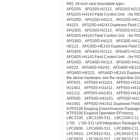
RIO, 19-inch rack mountable type）
AFG20S、AFG20S-H2113、AFG20S-H21
AFG20S-H4143 Field Control Unit （for RI
AFG20D、AFG20D-H4113、AFG20D-H41
H4223、AFG20D-H4243 Duplexed Field Cont
AFG30S、AFG30S-H2113、AFG30S-H21
AFG30S-H4143 Field Control Unit （for FIO
AFG30D、AFG30D-H4113、AFG30D-H41
HE123、AFG30D-HE143 Duplexed Field Cont
AFG40S、AFG40S-H2113、AFG40S-H21
AFG40S-H4143 Field Control Unit （for FIO
AFG40D、AFG40D-H4113、AFG40D-H41
H4223、AFG40D-H4243、AFG40D-HE11
AFG40D-HE223、AFG40D-HE243 Duplexed Fie
the above hardware, see the respective GS
AFF50S、AFF50S-H31101、AFF50S-H31
H31401、AFF50S-H31411、AFF50S-H41
H41211、AFF50S-H41401、AFF50S-H41411 Co
AFF50D、AFF50D-H41101、AFF50D-H41
H41401、AFF50D-H41411 Duplexed Field Co
NTPS100 Exaplog Event Analysis Package
NTPS200 Exapilot Operation Ef?ciency
LBC2100、LBC2100-S11、LBC2100-C11 Syst
L*00、L*00-S11 UOI Integration Package fo
LPC6900、LPC6900-S11、LPC6900-C11、L
LPC6910、LPC6910-S11、LPC6910-C11 SO
LPC6920、LPC6920-S11、LPC6920-C11 S