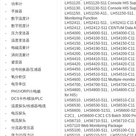
LHS1120、LHS1120-S11 Console HIS Suppor
功率计
-
LHS1130、LHS1130-S11 Console HIS Suppo
手操器
-
LHS1150、LHS1150-A11、LHS1150-S11、LHS
Monitoring Function
数字温度计
-
LHS2411、LHS2411-S11、LHS2411-C11 Exa
数字照度计
-
LHS2412、LHS2412-S11 CENTUM Data Acc
压力变送器
LHS4000、LHS4000-S11、LHS4000-C11 Mil
-
LHS4100、LHS4100-S11、LHS4100-C11 Con
温度变送器
-
LHS4150、LHS4150-S11、LHS4150-C11 Re
电磁流量计
-
LHS4190、LHS4190-S11、LHS4190-C11 Lin
LHS4200、LHS4200-S11、LHS4200-C11 Con
涡街流量计
-
LHS4410、LHS4410-S11、LHS4410-C11 Cont
避雷器
-
LHS4420、LHS4420-S11、LHS4420-C11 Logi
LHS4450、LHS4450-S11、LHS4450-C11 Mult
信号转换器/互感器
-
LHS4510、LHS4510-S11、LHS4510-C11 Exp
氧分析仪
-
LHS4600、LHS4600-S11 Multiple-monitor
电导率仪
-
LHS4700、LHS4700-S11、LHS4700-C11 Adv
LHS4800、LHS4800-S11、LHS4800-C11 Con
PH计/ORP计/电极
-
for HIS）
DCS卡件/模块/PLC
-
LHS6510、LHS6510-S11、LHS6510-C11 Lon
LHS6530、LHS6530-S11、LHS6530-C11 R
温度探头/传感器/电缆
-
LHS6600、LHS6600-S1S1、LHS6600-S2
电压探头
-
C2C1、LHS6600-C3C1 CS Batch 3000 Pr
电流探头
-
LHS6710、LHS6710-S11、LHS6710-C11 FCS
LHS7110 Web Monitoring Package
分流器/变压器
-
LHS5100、LHS5100-S11、LHS5100-C11 Sta
张力计/压力计
-
LHS5110、LHS5110-S11、LHS5110-C11 Ac