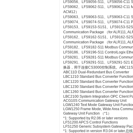
LFS9056、LFS9056-S11、LFS9056-C11 SL
LFS9062、LFS9062-S11、LFS9062-C11 ME
ACM12）
LFS9063、LFS9063-S11、LFS9063-C11 S
LFS9074、LFS9074-S11、LFS9074-C11 PL
LFS9153、LFS9153-S1S1、LFS9153-S2
Communication Package （for ALR111, A
LFS9162、LFS9162-S1S1、LFS9162-S2
Communication Package （for ALR111, A
LFS9182、LFS9182-S11 Modbus Communic
LFS9186、LFS9196-S11 ControlLogix Eth
LFS9281、LFS9281-S11 Modbus Communica
LFS9291、LFS9291-S11、LFS9291-S21 Et
换器，用于连接CS3000控制系统。ABC11S Bus
ABC11D Dual-Redundant Bus Converter
LBC1210 Standard Bus Converter Functio
LBC1220 Standard Bus Converter Functio
LBC1230 Standard Bus Converter Function
LBC1260 Standard Bus Converter Functio
LBC2100 System Integration OPC Client Pac
ACG10S Communication Gateway Unit
LGW1240 Text Mode Gateway Unit Functio
LGW1250 Frame Mode, Wide Area Commun
Gateway Unit Function （*1）
*1: Supported by R2.06 or later versions
LFS1200 APCS Control Functions
LFS1250 Generic Subsystem Gateway Pa
*1: Supported in version R3.04 or