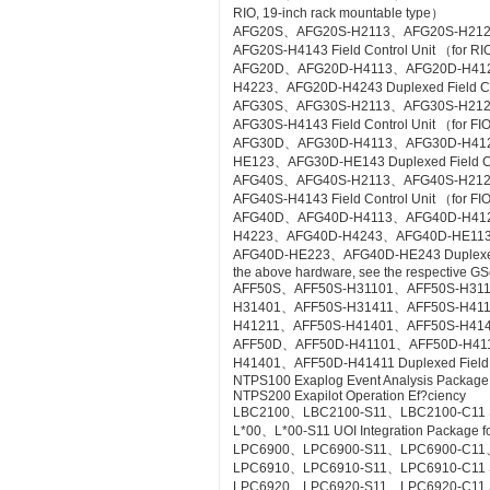
RIO, 19-inch rack mountable type）
AFG20S、AFG20S-H2113、AFG20S-H21
AFG20S-H4143 Field Control Unit （for RI
AFG20D、AFG20D-H4113、AFG20D-H41
H4223、AFG20D-H4243 Duplexed Field Cont
AFG30S、AFG30S-H2113、AFG30S-H21
AFG30S-H4143 Field Control Unit （for FIO
AFG30D、AFG30D-H4113、AFG30D-H41
HE123、AFG30D-HE143 Duplexed Field Cont
AFG40S、AFG40S-H2113、AFG40S-H21
AFG40S-H4143 Field Control Unit （for FIO
AFG40D、AFG40D-H4113、AFG40D-H41
H4223、AFG40D-H4243、AFG40D-HE11
AFG40D-HE223、AFG40D-HE243 Duplexed Fie
the above hardware, see the respective GS
AFF50S、AFF50S-H31101、AFF50S-H31
H31401、AFF50S-H31411、AFF50S-H41
H41211、AFF50S-H41401、AFF50S-H41411 Co
AFF50D、AFF50D-H41101、AFF50D-H41
H41401、AFF50D-H41411 Duplexed Field Co
NTPS100 Exaplog Event Analysis Package
NTPS200 Exapilot Operation Ef?ciency
LBC2100、LBC2100-S11、LBC2100-C11 Syst
L*00、L*00-S11 UOI Integration Package fo
LPC6900、LPC6900-S11、LPC6900-C11、L
LPC6910、LPC6910-S11、LPC6910-C11 SO
LPC6920、LPC6920-S11、LPC6920-C11 S