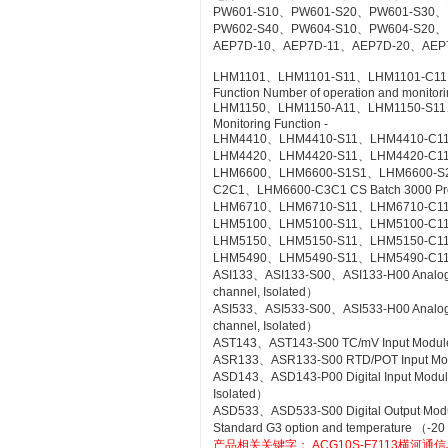
PW601-S10、PW601-S20、PW601-S30、
PW602-S40、PW604-S10、PW604-S20、
AEP7D-10、AEP7D-11、AEP7D-20、AEP
LHM1101、LHM1101-S11、LHM1101-C11、LH
Function Number of operation and monitorin
LHM1150、LHM1150-A11、LHM1150-S11、LH
Monitoring Function -
LHM4410、LHM4410-S11、LHM4410-C11 Con
LHM4420、LHM4420-S11、LHM4420-C11 Log
LHM6600、LHM6600-S1S1、LHM6600-S
C2C1、LHM6600-C3C1 CS Batch 3000 Pr
LHM6710、LHM6710-S11、LHM6710-C11 FC
LHM5100、LHM5100-S11、LHM5100-C11 Sta
LHM5150、LHM5150-S11、LHM5150-C11 T
LHM5490、LHM5490-S11、LHM5490-C11 Se
ASI133、ASI133-S00、ASI133-H00 Analog Inp
channel, Isolated）
ASI533、ASI533-S00、ASI533-H00 Analog Out
channel, Isolated）
AST143、AST143-S00 TC/mV Input Module wi
ASR133、ASR133-S00 RTD/POT Input Module
ASD143、ASD143-P00 Digital Input Module 
Isolated）
ASD533、ASD533-S00 Digital Output Module 
Standard G3 option and temperature （-20
产品相关关键字：
ACG10S-F7113横河通