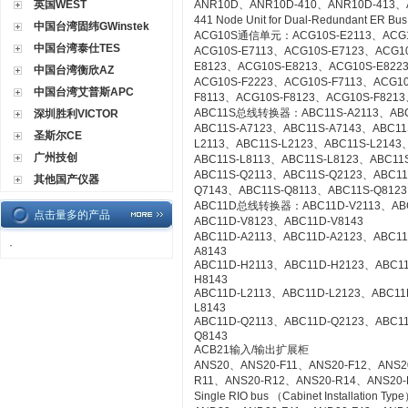
英国WEST
ANR10D、ANR10D-410、ANR10D-413、
441 Node Unit for Dual-Redundant ER Bu
中国台湾固纬GWinstek
ACG10S通信单元：ACG10S-E2113、ACG10
中国台湾泰仕TES
ACG10S-E7113、ACG10S-E7123、ACG1
E8123、ACG10S-E8213、ACG10S-E822
中国台湾衡欣AZ
ACG10S-F2223、ACG10S-F7113、ACG1
中国台湾艾普斯APC
F8113、ACG10S-F8123、ACG10S-F8213
ABC11S总线转换器：ABC11S-A2113、ABC1
深圳胜利VICTOR
ABC11S-A7123、ABC11S-A7143、ABC11
圣斯尔CE
L2113、ABC11S-L2123、ABC11S-L2143
广州技创
ABC11S-L8113、ABC11S-L8123、ABC11S
ABC11S-Q2113、ABC11S-Q2123、ABC11
其他国产仪器
Q7143、ABC11S-Q8113、ABC11S-Q8123
ABC11D总线转换器：ABC11D-V2113、ABC1
点击量多的产品
ABC11D-V8123、ABC11D-V8143
ABC11D-A2113、ABC11D-A2123、ABC11
·
A8143
ABC11D-H2113、ABC11D-H2123、ABC1
H8143
ABC11D-L2113、ABC11D-L2123、ABC11
L8143
ABC11D-Q2113、ABC11D-Q2123、ABC1
Q8143
ACB21输入/输出扩展柜
ANS20、ANS20-F11、ANS20-F12、ANS2
R11、ANS20-R12、ANS20-R14、ANS20-R21
Single RIO bus （Cabinet Installation Typ