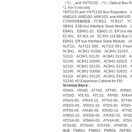
（*1）, and YNT522D （*1）Optical Bus Rep
*1: For V net only.
YNT512S and YNT512D Bus Repeaters （fo
ANB10S, ANB10D, ANR10S, and ANR10D No
CS3000传输电缆：YCB111、YCB117、YC
SB401: ESB bus Interface Slave Module 
EB401、EB401-10、EB401-11: ER bus Inte
EC401、EC401-10、EC401-11ESB Bus Co
EB501: ER bus Interface Slave Module （
ALF111、ALF111-S00、ALF111-S01: Founda
ACB41、ACB41-S1000、ACB41-S1010、
S1110、ACB41-S1120、ACB41-S1140、A
S1240、ACB41-S2000、ACB41-S2010、
S2110、ACB41-S2120、ACB41-S2140、A
S2240、ACB41-S3000、ACB41-S3010、
S3110、ACB41-S3120、ACB41-S3140、A
S3240: I/O Expansion Cabinet for FIO
Terminal Block
：
ATA4S、ATA4D、ATT4S、ATT4D、ATR8S
ATD5D、ATC4S、ATC5S、ATF9S、ATK4
ATA4S-00、ATA4S-10、ATT4S-00、ATT4
ATD5S-00、ATD5S-10、ATI3S-00、ATI3
ATF9S-00、ATA4D-00、ATA4D-10、ATT4
ATB5D-10、ATD5D-00、ATD5D-10、ATI3D
ATD5A-00、ATM4A-00、ATV4A-00、AT
ATSA3D、ATSS3D、ATST4D、ATSR3D、
电源：PW601、PW602、PW604、AEP9D