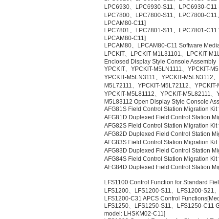
LPC6930、LPC6930-S11、LPC6930-C11 SE
LPC7800、LPC7800-S11、LPC7800-C11、LP
LPCAM80-C11]
LPC7801、LPC7801-S11、LPC7801-C11 VTSPo
LPCAM80-C11]
LPCAM80、LPCAM80-C11 Software Media f
LPCKIT、LPCKIT-M1L31101、LPCKIT-M1
Enclosed Display Style Console Assembly
YPCKIT、YPCKIT-M5LN1111、YPCKIT-M
YPCKIT-M5LN3111、YPCKIT-M5LN3112、
M5L72111、YPCKIT-M5L72112、YPCKIT-
YPCKIT-M5L81112、YPCKIT-M5L82111、
M5L83112 Open Display Style Console As
AFG81S Field Control Station Migration K
AFG81D Duplexed Field Control Station Mi
AFG82S Field Control Station Migration K
AFG82D Duplexed Field Control Station M
AFG83S Field Control Station Migration K
AFG83D Duplexed Field Control Station Mi
AFG84S Field Control Station Migration K
AFG84D Duplexed Field Control Station M
LFS1100 Control Function for Standard Fie
LFS1200、LFS1200-S11、LFS1200-S21
LFS1200-C31 APCS Control Functions[Me
LFS1250、LFS1250-S11、LFS1250-C11 GSG
model: LHSKM02-C11]