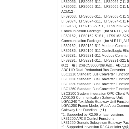
LFS9056、LFS9056-S11、LFS9056-C11 SL
LFS9062、LFS9062-S11、LFS9062-C11 ME
ACM12）
LFS9063、LFS9063-S11、LFS9063-C11 S
LFS9074、LFS9074-S11、LFS9074-C11 PL
LFS9153、LFS9153-S1S1、LFS9153-S2
Communication Package （for ALR111, A
LFS9162、LFS9162-S1S1、LFS9162-S2
Communication Package （for ALR111, A
LFS9182、LFS9182-S11 Modbus Communic
LFS9186、LFS9196-S11 ControlLogix Eth
LFS9281、LFS9281-S11 Modbus Communica
LFS9291、LFS9291-S11、LFS9291-S21 Et
换器，用于连接CS3000控制系统。ABC11S Bus
ABC11D Dual-Redundant Bus Converter
LBC1210 Standard Bus Converter Functio
LBC1220 Standard Bus Converter Functio
LBC1230 Standard Bus Converter Function
LBC1260 Standard Bus Converter Functio
LBC2100 System Integration OPC Client Pac
ACG10S Communication Gateway Unit
LGW1240 Text Mode Gateway Unit Functio
LGW1250 Frame Mode, Wide Area Commun
Gateway Unit Function （*1）
*1: Supported by R2.06 or later versions
LFS1200 APCS Control Functions
LFS1250 Generic Subsystem Gateway Pa
*1: Supported in version R3.04 or