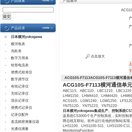
产品搜索
产品展示
ACG1
产品目录
日本横河yokogawa
横河电表
-
兆欧表
-
点击放大
数字万用表
-
钳形电流表
-
便携式校准仪
-
ACG10S-F7113ACG10S-F7113横河通
数字调节仪
-
ACG10S-F7113横河通信单
有纸记录仪
-
ABC11S、ABC11D、LBC1210、LBC1220
无纸记录仪
-
LHM1150、LHM4410、LHM4420、LHM6
混合记录仪
-
ACG10S、LGW1240、LGW1250、LFS12
YNT512D、YNT522S、YNT522D
便携式记录仪
-
日本横河yokogawa
集成生产、控制系统CS3
记录仪配件
-
该系统CS3000个生产控制系统，实时控
牌总线互联站。软件运行在他的控制站实现
直流精密测量仪器
-
LHS1100、LHS1100-S11、LHS1100-C11、LH
光通信测量
-
MonitoringFunction