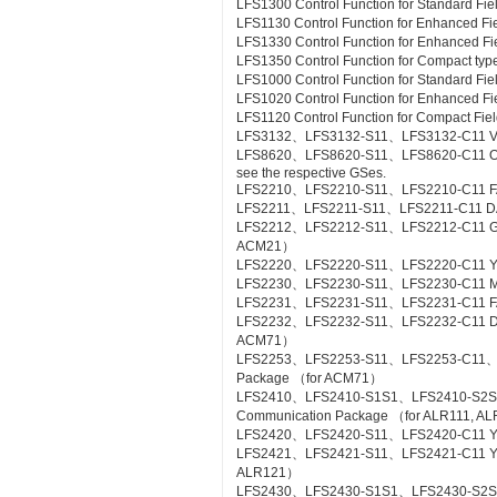
LFS1300 Control Function for Standard Fie
LFS1130 Control Function for Enhanced Fi
LFS1330 Control Function for Enhanced Fi
LFS1350 Control Function for Compact type
LFS1000 Control Function for Standard Fi
LFS1020 Control Function for Enhanced Fi
LFS1120 Control Function for Compact Fiel
LFS3132、LFS3132-S11、LFS3132-C11 Valv
LFS8620、LFS8620-S11、LFS8620-C11 Off-sit
see the respective GSes.
LFS2210、LFS2210-S11、LFS2210-C11 FA
LFS2211、LFS2211-S11、LFS2211-C11 DA
LFS2212、LFS2212-S11、LFS2212-C11 Gas
ACM21）
LFS2220、LFS2220-S11、LFS2220-C11 YS
LFS2230、LFS2230-S11、LFS2230-C11 M
LFS2231、LFS2231-S11、LFS2231-C11 FA
LFS2232、LFS2232-S11、LFS2232-C11 DA
ACM71）
LFS2253、LFS2253-S11、LFS2253-C11、L
Package （for ACM71）
LFS2410、LFS2410-S1S1、LFS2410-S2S
Communication Package （for ALR111, A
LFS2420、LFS2420-S11、LFS2420-C11 YS
LFS2421、LFS2421-S11、LFS2421-C11 YS C
ALR121）
LFS2430、LFS2430-S1S1、LFS2430-S2