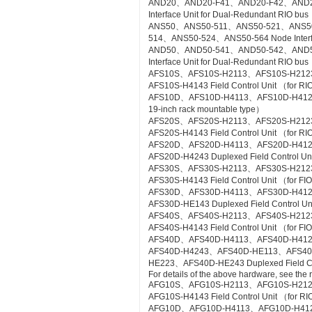
AND20、AND20-F41、AND20-F42、AND2
Interface Unit for Dual-Redundant RIO bus
ANS50、ANS50-511、ANS50-521、ANS5
514、ANS50-524、ANS50-564 Node Interfac
AND50、AND50-541、AND50-542、AND5
Interface Unit for Dual-Redundant RIO b
AFS10S、AFS10S-H2113、AFS10S-H212
AFS10S-H4143 Field Control Unit （for RI
AFS10D、AFS10D-H4113、AFS10D-H4123、AF
19-inch rack mountable type）
AFS20S、AFS20S-H2113、AFS20S-H212
AFS20S-H4143 Field Control Unit （for RIO
AFS20D、AFS20D-H4113、AFS20D-H41
AFS20D-H4243 Duplexed Field Control Uni
AFS30S、AFS30S-H2113、AFS30S-H212
AFS30S-H4143 Field Control Unit （for FIO
AFS30D、AFS30D-H4113、AFS30D-H41
AFS30D-HE143 Duplexed Field Control Uni
AFS40S、AFS40S-H2113、AFS40S-H212
AFS40S-H4143 Field Control Unit （for FIO
AFS40D、AFS40D-H4113、AFS40D-H41
AFS40D-H4243、AFS40D-HE113、AFS4
HE223、AFS40D-HE243 Duplexed Field Cont
For details of the above hardware, see the
AFG10S、AFG10S-H2113、AFG10S-H21
AFG10S-H4143 Field Control Unit （for RIO
AFG10D、AFG10D-H4113、AFG10D-H4123、A