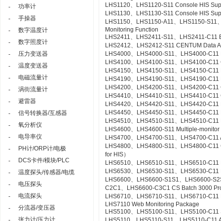
LHS1120、LHS1120-S11 Console HIS Suppor
功率计
-
LHS1130、LHS1130-S11 Console HIS Suppo
手操器
-
LHS1150、LHS1150-A11、LHS1150-S11、LHS
Monitoring Function
数字温度计
-
LHS2411、LHS2411-S11、LHS2411-C11 Exa
数字照度计
-
LHS2412、LHS2412-S11 CENTUM Data Acc
压力变送器
LHS4000、LHS4000-S11、LHS4000-C11 Mil
-
LHS4100、LHS4100-S11、LHS4100-C11 Con
温度变送器
-
LHS4150、LHS4150-S11、LHS4150-C11 Re
电磁流量计
-
LHS4190、LHS4190-S11、LHS4190-C11 Lin
LHS4200、LHS4200-S11、LHS4200-C11 Con
涡街流量计
-
LHS4410、LHS4410-S11、LHS4410-C11 Cont
避雷器
-
LHS4420、LHS4420-S11、LHS4420-C11 Logi
LHS4450、LHS4450-S11、LHS4450-C11 Mult
信号转换器/互感器
-
LHS4510、LHS4510-S11、LHS4510-C11 Exp
氧分析仪
-
LHS4600、LHS4600-S11 Multiple-monitor
电导率仪
-
LHS4700、LHS4700-S11、LHS4700-C11 Adv
LHS4800、LHS4800-S11、LHS4800-C11 Con
PH计/ORP计/电极
-
for HIS）
DCS卡件/模块/PLC
-
LHS6510、LHS6510-S11、LHS6510-C11 Lon
LHS6530、LHS6530-S11、LHS6530-C11 R
温度探头/传感器/电缆
-
LHS6600、LHS6600-S1S1、LHS6600-S2
电压探头
-
C2C1、LHS6600-C3C1 CS Batch 3000 Pr
电流探头
-
LHS6710、LHS6710-S11、LHS6710-C11 FCS
LHS7110 Web Monitoring Package
分流器/变压器
-
LHS5100、LHS5100-S11、LHS5100-C11 Sta
张力计/压力计
-
LHS5110、LHS5110-S11、LHS5110-C11 Ac