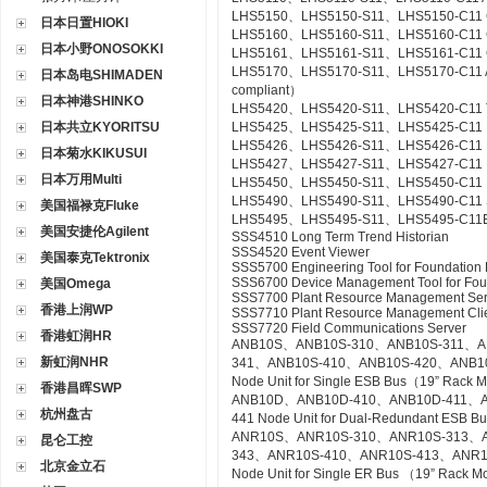
LHS5150、LHS5150-S11、LHS5150-C11 Gr
日本日置HIOKI
LHS5160、LHS5160-S11、LHS5160-C11 CS
日本小野ONOSOKKI
LHS5161、LHS5161-S11、LHS5161-C11 CS
LHS5170、LHS5170-S11、LHS5170-C11 Acce
日本岛电SHIMADEN
compliant）
日本神港SHINKO
LHS5420、LHS5420-S11、LHS5420-C11 Te
日本共立KYORITSU
LHS5425、LHS5425-S11、LHS5425-C11 Ex
LHS5426、LHS5426-S11、LHS5426-C11 FC
日本菊水KIKUSUI
LHS5427、LHS5427-S11、LHS5427-C11 HI
日本万用Multi
LHS5450、LHS5450-S11、LHS5450-C11 Mult
LHS5490、LHS5490-S11、LHS5490-C11 Se
美国福禄克Fluke
LHS5495、LHS5495-S11、LHS5495-C11Elect
美国安捷伦Agilent
SSS4510 Long Term Trend Historian
SSS4520 Event Viewer
美国泰克Tektronix
SSS5700 Engineering Tool for Foundation 
SSS6700 Device Management Tool for Fou
美国Omega
SSS7700 Plant Resource Management Ser
香港上润WP
SSS7710 Plant Resource Management Cli
SSS7720 Field Communications Server
香港虹润HR
ANB10S、ANB10S-310、ANB10S-311、A
新虹润NHR
341、ANB10S-410、ANB10S-420、ANB1
Node Unit for Single ESB Bus（19” Rack 
香港昌晖SWP
ANB10D、ANB10D-410、ANB10D-411、A
杭州盘古
441 Node Unit for Dual-Redundant ESB 
ANR10S、ANR10S-310、ANR10S-313、A
昆仑工控
343、ANR10S-410、ANR10S-413、ANR1
北京金立石
Node Unit for Single ER Bus （19” Rack 